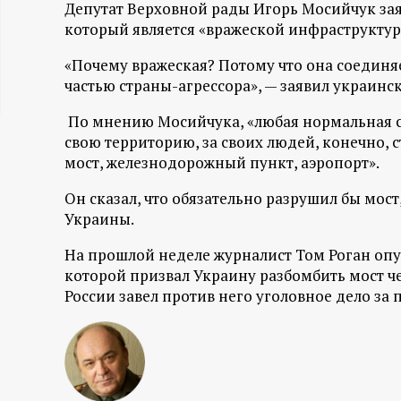
Депутат Верховной рады Игорь Мосийчук за
ц
который является «вражеской инфраструктур
и
«Почему вражеская? Потому что она соедин
частью страны-агрессора», — заявил украинс
о
По мнению Мосийчука, «любая нормальная ст
свою территорию, за своих людей, конечно,
н
мост, железнодорожный пункт, аэропорт».
н
Он сказал, что обязательно разрушил бы мос
Украины.
ы
На прошлой неделе журналист Том Роган опуб
которой призвал Украину разбомбить мост ч
й
России завел против него уголовное дело за
п
о