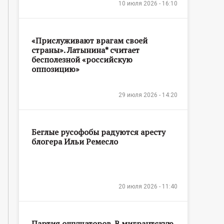
10 июля 2026 - 16:10
«Прислуживают врагам своей
страны». Латынина* считает
бесполезной «российскую
оппозицию»
29 июля 2026 - 14:20
Беглые русофобы радуются аресту
блогера Ильи Ремесло
20 июля 2026 - 11:40
Партия ощущаторов. В мигрантскую