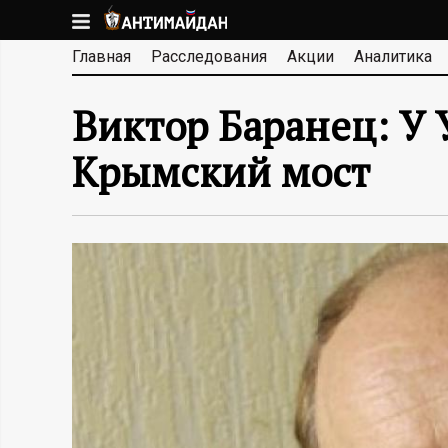
Перейти
к
А
Главная
Расследования
Акции
Аналитика
основному
содержанию
Н
Виктор Баранец: У
Т
Крымский мост
И
М
А
Й
Д
А