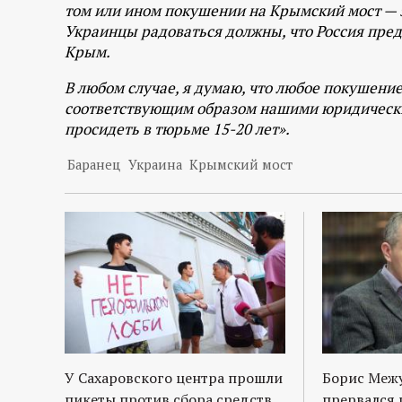
том или ином покушении на Крымский мост — 
Украинцы радоваться должны, что Россия пре
Крым.
В любом случае, я думаю, что любое покушени
соответствующим образом нашими юридическим
просидеть в тюрьме 15-20 лет».
Баранец
Украина
Крымский мост
У Сахаровского центра прошли
Борис Межу
пикеты против сбора средств
прервался 