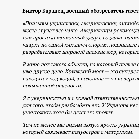
р
Виктор Баранец, военный обозреватель газет
т
«Призывы украинских, американских, английс
моста звучат все чаще. Американцы рекоменд
а
или просто авиационный удар с воздуха, начи
ударит по одной или двум опорам, подводные 
л
разрабатывают широкий пасьянс мер, которые
В мире нет такого объекта, на который нельзя
уже другое дело. Крымский мост — это суперс
находится под водой, а половина — на поверхно
повышенной опасности.
Я с уверенностью и с полной ответственностью
для того, чтобы разбомбить его. У Украины не
уничтожить хотя бы один его пролет.
Тем не менее мы видим лютую ярость украинцев
который связывает полуостров с материком.