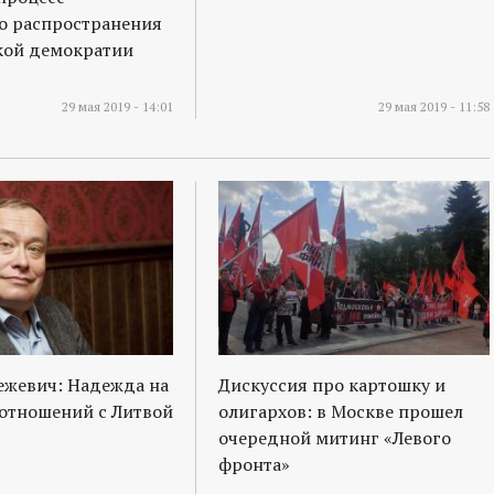
о распространения
кой демократии
29 мая 2019 - 14:01
29 мая 2019 - 11:58
ежевич: Надежда на
Дискуссия про картошку и
отношений с Литвой
олигархов: в Москве прошел
очередной митинг «Левого
фронта»