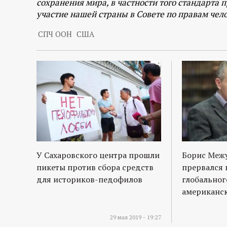
сохранения мира, в частности того стандарта п
участие нашей страны в Совете по правам чел
СПЧ ООН
США
У Сахаровского центра прошли
Борис Межу
пикеты против сбора средств
прервался 
для историков-педофилов
глобальног
американс
29 мая 2019 - 19:27