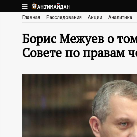
Перейти
к
А
Главная
Расследования
Акции
Аналитика
основному
содержанию
Н
Борис Межуев о том
Т
Совете по правам 
И
М
А
Й
Д
А