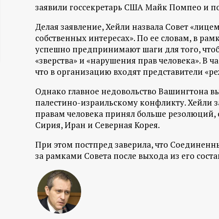
заявили госсекретарь США Майк Помпео и п
ц
Делая заявление, Хейли назвала Совет «лиц
и
собственных интересах». По ее словам, в ра
успешно предпринимают шаги для того, чтоб
о
«зверства» и «нарушения прав человека». В 
что в организацию входят представители «ре
н
Однако главное недовольство Вашингтона в
палестино-израильскому конфликту. Хейли за
н
правам человека принял больше резолюций, 
Сирия, Иран и Северная Корея.
ы
При этом постпред заверила, что Соединенн
й
за рамками Совета после выхода из его соста
п
о