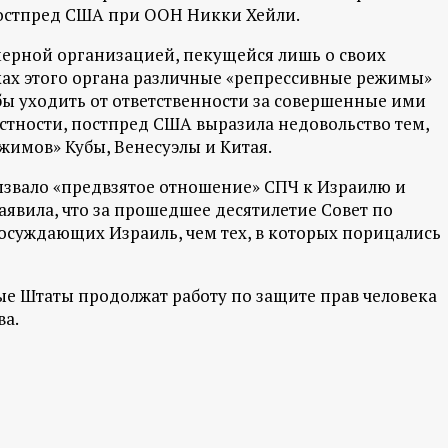
остпред США при ООН Никки Хейли.
емерной организацией, пекущейся лишь о своих
мках этого органа различные «репрессивные режимы»
ы уходить от ответственности за совершенные ими
частности, постпред США выразила недовольство тем,
жимов» Кубы, Венесуэлы и Китая.
ызвало «предвзятое отношение» СПЧ к Израилю и
явила, что за прошедшее десятилетие Совет по
осуждающих Израиль, чем тех, в которых порицались
ые Штаты продолжат работу по защите прав человека
ва.