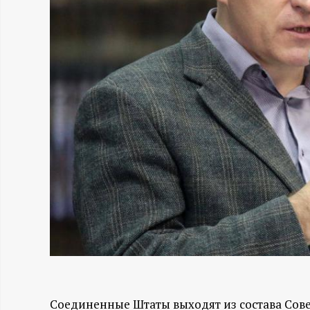
Н
-
и
н
ф
о
р
м
а
Соединенные Штаты выходят из состава Сове