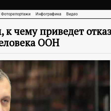
Фоторепортажи
Инфографика
Видео
, к чему приведет отка
человека ООН