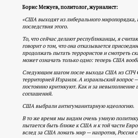
р
Борис Межуев, политолог, журналист:
т
«США выходят из либерального миропорядка, и
последствия этого.
а
То, что сейчас делают республиканцы, я счита
говорит о том, что она отказывается присоедин
л
продолжать пытать террористов и смотреть ск
может означать только одно: теперь США вообщ
Следующим шагом после выхода США из СПЧ ОО
территорией Израиля. А израильский вопрос — 
постоянно критикуют. Как и за невыполнение
соглашений.
США выбрали антигуманитарную идеологию.
В то же время мы видим очень умную политик
пытается быть ближе к США и к той части Евр
вслед за США ломать мир — напротив, Россия с