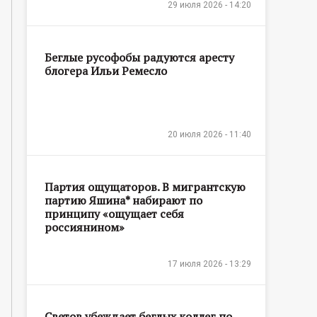
29 июля 2026 - 14:20
Беглые русофобы радуются аресту
блогера Ильи Ремесло
20 июля 2026 - 11:40
Партия ощущаторов. В мигрантскую
партию Яшина* набирают по
принципу «ощущает себя
россиянином»
17 июля 2026 - 13:29
Светов убеждает беглых коллег по