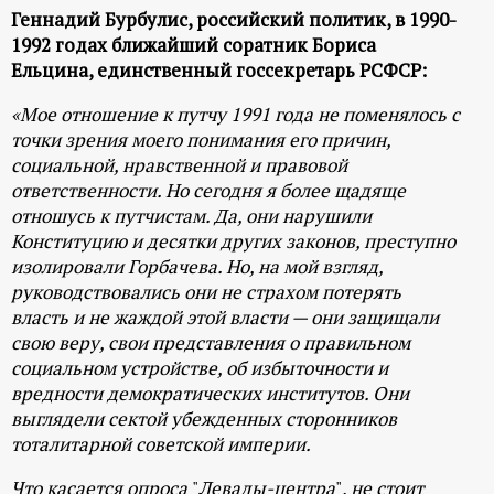
Геннадий Бурбулис, российский политик, в 1990-
1992 годах ближайший соратник Бориса
Ельцина, единственный госсекретарь РСФСР:
«Мое отношение к путчу 1991 года не поменялось с
точки зрения моего понимания его причин,
социальной, нравственной и правовой
ответственности. Но сегодня я более щадяще
отношусь к путчистам. Да, они нарушили
Конституцию и десятки других законов, преступно
изолировали Горбачева. Но, на мой взгляд,
руководствовались они не страхом потерять
власть и не жаждой этой власти — они защищали
свою веру, свои представления о правильном
социальном устройстве, об избыточности и
вредности демократических институтов. Они
выглядели сектой убежденных сторонников
тоталитарной советской империи.
Что касается опроса
"
Левады-центра
"
, не стоит