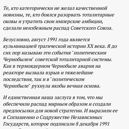
Те, кто категорически не желал качественной
новизны, те, кто боялся разорвать тоталитарные
оковы и утратить свои имперские амбиции,
сделали неизбежным распад Советского Союза.
Безусловно, август 1991 года является
кульминацией трагической истории XX века. Я до
сих пор называю эти события
"
политическим
Чернобылем
"
советской тоталитарной системы.
Как в
термоядерном Чернобыле
авария на
реакторе вызвала взрыв и тяжелейшие
последствия, так и в
"
политическом
Чернобыле
"
рухнула якобы вечная основа.
И единственная наша заслуга в том, что мы
обеспечили распад мирным образом и создали
предпосылки для новой стратегии. И выразили ее
в Соглашении о Содружестве Независимых
Государств, которое подписали 8 декабря 1991