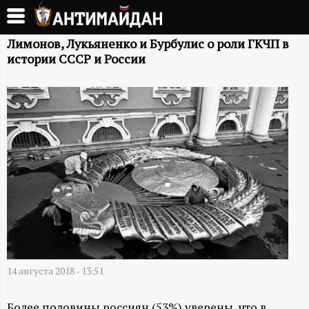
Перейти
к
А
основному
Лимонов, Лукьяненко и Бурбулис о роли ГКЧП в
истории СССР и России
содержанию
Н
Т
И
М
А
Й
Д
14 августа 2018 - 13:51
Более половины россиян (53%) уверены, что в