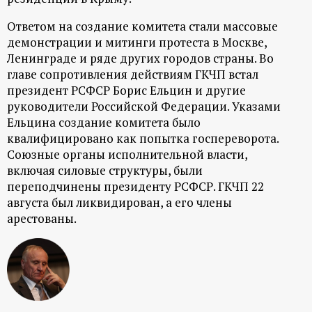
р
Ответом на создание комитета стали массовые
т
демонстрации и митинги протеста в Москве,
Ленинграде и ряде других городов страны. Во
а
главе сопротивления действиям ГКЧП встал
президент РСФСР Борис Ельцин и другие
л
руководители Российской Федерации. Указами
Ельцина создание комитета было
квалифицировано как попытка госпереворота.
Союзные органы исполнительной власти,
включая силовые структуры, были
переподчинены президенту РСФСР. ГКЧП 22
августа был ликвидирован, а его члены
арестованы.