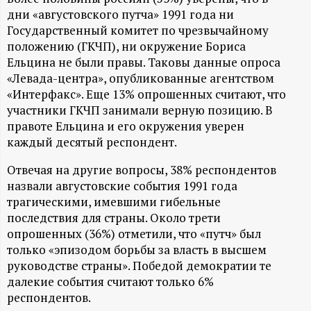
А
дни «августовского путча» 1991 года ни
Н
Государственный комитет по чрезвычайному
положению (ГКЧП), ни окружение Бориса
-
Ельцина не были правы. Таковы данные опроса
«Левада-центра», опубликованные агентством
«Интерфакс». Еще 13% опрошенных считают, что
и
участники ГКЧП занимали верную позицию. В
правоте Ельцина и его окружения уверен
н
каждый десятый респондент.
ф
Отвечая на другие вопросы, 38% респондентов
назвали августовские события 1991 года
о
трагическими, имевшими гибельные
последствия для страны. Около трети
р
опрошенных (36%) отметили, что «путч» был
только «эпизодом борьбы за власть в высшем
м
руководстве страны». Победой демократии те
далекие события считают только 6%
а
респондентов.