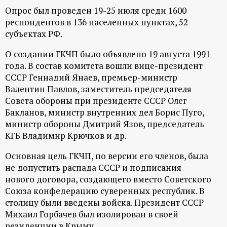
Опрос был проведен 19-25 июля среди 1600
ц
респондентов в 136 населенных пунктах, 52
субъектах РФ.
и
О создании ГКЧП было объявлено 19 августа 1991
о
года. В состав комитета вошли вице-президент
СССР Геннадий Янаев, премьер-министр
н
Валентин Павлов, заместитель председателя
Совета обороны при президенте СССР Олег
н
Бакланов, министр внутренних дел Борис Пуго,
министр обороны Дмитрий Язов, председатель
ы
КГБ Владимир Крючков и др.
Основная цель ГКЧП, по версии его членов, была
й
не допустить распада СССР и подписания
нового договора, создающего вместо Советского
п
Союза конфедерацию суверенных республик. В
столицу были введены войска. Президент СССР
о
Михаил Горбачев был изолирован в своей
резиденции в Крыму.