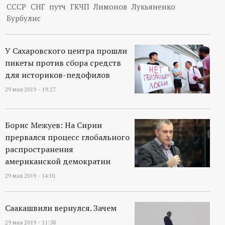
СССР
СНГ
путч
ГКЧП
Лимонов
Лукьяненко
Бурбулис
У Сахаровского центра прошли
пикеты против сбора средств
для историков-педофилов
29 мая 2019 - 19:27
Борис Межуев: На Сирии
прервался процесс глобального
распространения
американской демократии
29 мая 2019 - 14:01
Саакашвили вернулся. Зачем
29 мая 2019 - 11:58