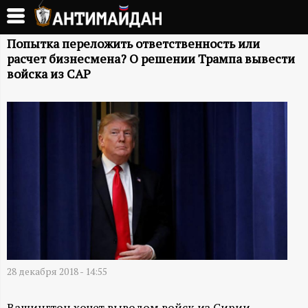
Перейти
к
А
основному
Попытка переложить ответственность или
расчет бизнесмена? О решении Трампа вывести
содержанию
Н
войска из САР
Т
И
М
А
Й
Д
28 декабря 2018 - 14:55
Вашингтон хочет выводом войск из Сирии