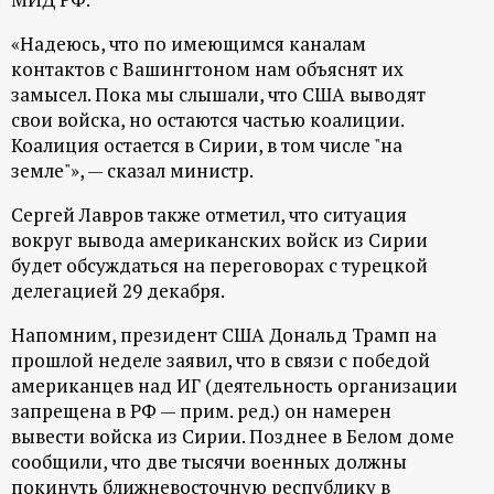
ц
«Надеюсь, что по имеющимся каналам
контактов с Вашингтоном нам объяснят их
и
замысел. Пока мы слышали, что США выводят
свои войска, но остаются частью коалиции.
о
Коалиция остается в Сирии, в том числе "на
земле"», — сказал министр.
н
Сергей Лавров также отметил, что ситуация
н
вокруг вывода американских войск из Сирии
будет обсуждаться на переговорах с турецкой
делегацией 29 декабря.
ы
Напомним, президент США Дональд Трамп на
й
прошлой неделе заявил, что в связи с победой
американцев над ИГ (деятельность организации
п
запрещена в РФ — прим. ред.) он намерен
вывести войска из Сирии. Позднее в Белом доме
о
сообщили, что две тысячи военных должны
покинуть ближневосточную республику в