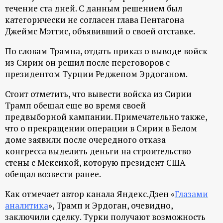
р
течение ста дней. С данным решением был
категорически не согласен глава Пентагона
т
Джеймс Мэттис, объявивший о своей отставке.
По словам Трампа, отдать приказ о выводе войск
а
из Сирии он решил после переговоров с
президентом Турции Реджепом Эрдоганом.
л
Стоит отметить, что вывести войска из Сирии
Трамп обещал еще во время своей
предвыборной кампании. Примечательно также,
что о прекращении операции в Сирии в Белом
доме заявили после очередного отказа
конгресса выделить деньги на строительство
стены с Мексикой, которую президент США
обещал возвести ранее.
Как отмечает автор канала Яндекс.Дзен «
Глазами
аналитика
», Трамп и Эрдоган, очевидно,
заключили сделку. Турки получают возможность