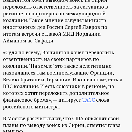
А
переложить ответственность за ситуацию в
Н
регионе на партнеров по международной
коалиции. Такое мнение озвучил министр
-
иностранных дел России Сергей Лавров по
итогам встречи с главой МИД Иордании
и
Айманом ас-Сафади.
«Судя по всему, Вашингтон хочет переложить
н
ответственность на своих партнеров по
коалиции. "На земле" это также нелегитимно
ф
находящиеся там военнослужащие Франции,
Великобритании, Германии. И конечно же, есть и
о
ВВС коалиции. И есть союзники в регионе, на
которых хотят переложить дополнительное
р
финансовое бремя», — цитирует
ТАСС
слова
российского министра.
м
В Москве рассчитывают, что США объяснят свои
планы по выводу войск из Сирии, отметил глава
а
МИД РФ.