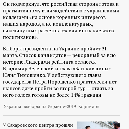
р
Он подчеркнул, что российская сторона готова к
прагматичному взаимодействию с украинскими
т
коллегами «на основе коренных интересов
наших народов, а не конъюнктурных,
а
сиюминутных расчетов тех или иных киевских
политиканов».
л
Выборы президента на Украине пройдут 31
марта. Список кандидатов — рекордный за всю
историю. Лидерами рейтинга остаются
Владимир Зеленский и глава «Батькивщины»
Юлия Тимошенко. У действующего главы
государства Петра Порошенко практически нет
шансов даже пройти во второй тур — отдать за
него голоса готовы не более 14% граждан.
Украина
выборы на Украине-2019
Корнилов
У Сахаровского центра прошли