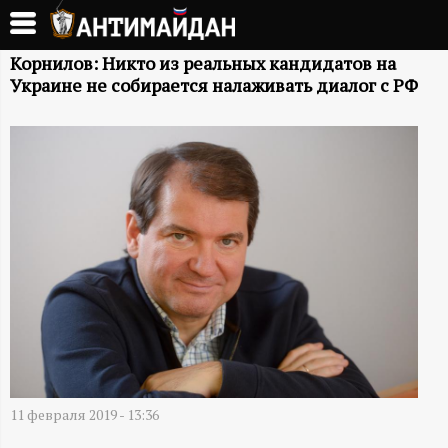
Перейти
к
А
основному
Корнилов: Никто из реальных кандидатов на
Украине не собирается налаживать диалог с РФ
содержанию
Н
Т
И
М
А
Й
Д
11 февраля 2019 - 13:36