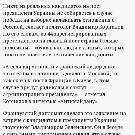
А
Никто из реальных кандидатов на пост
Н
президента Украины не собирается в случае
победы на выборах налаживать отношения с
Россией, считает политолог Владимир Корнилов.
-
По его словам, из 44 зарегистрированных
претендентов на главный пост страны больше
и
половины — «буквально люди с улицы», которых
никто не знает, или технические кандидаты.
н
«А если вдруг новый украинский лидер даже
ф
захотел бы восстановить диалог с Москвой, то,
как сказала посол Франции в Киеве, в этом
о
случае придут радикалы и сожгут
администрацию президента», — отметил
р
Корнилов в интервью «Антимайдану».
Французский дипломат сделала это заявление на
м
встрече с кандидатом в президенты Украины
шоуменом Владимиром Зеленским. Он в беседе
а
с западными дипломатами заявил, что в случае