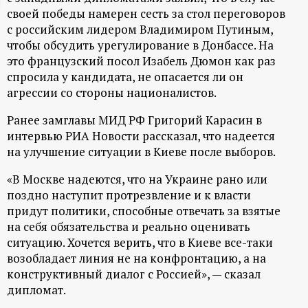
своей победы намерен сесть за стол переговоров
ц
с российским лидером Владимиром Путиным,
чтобы обсудить урегулирование в Донбассе. На
и
это французский посол Изабель Дюмон как раз
спросила у кандидата, не опасается ли он
о
агрессии со стороны националистов.
н
Ранее замглавы МИД РФ Григорий Карасин в
интервью РИА Новости рассказал, что надеется
н
на улучшение ситуации в Киеве после выборов.
«В Москве надеются, что на Украине рано или
ы
поздно наступит протрезвление и к власти
придут политики, способные отвечать за взятые
й
на себя обязательства и реально оценивать
ситуацию. Хочется верить, что в Киеве все-таки
п
возобладает линия не на конфронтацию, а на
конструктивный диалог с Россией», — сказал
о
дипломат.