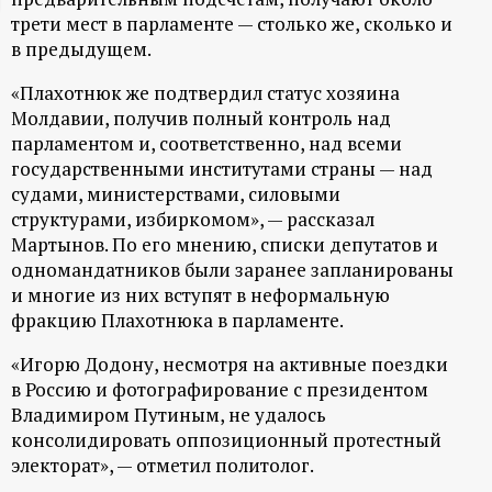
трети мест в парламенте — столько же, сколько и
ц
в предыдущем.
и
«Плахотнюк же подтвердил статус хозяина
Молдавии, получив полный контроль над
о
парламентом и, соответственно, над всеми
государственными институтами страны — над
н
судами, министерствами, силовыми
структурами, избиркомом», — рассказал
н
Мартынов. По его мнению, списки депутатов и
одномандатников были заранее запланированы
ы
и многие из них вступят в неформальную
фракцию Плахотнюка в парламенте.
й
«Игорю Додону, несмотря на активные поездки
в Россию и фотографирование с президентом
п
Владимиром Путиным, не удалось
консолидировать оппозиционный протестный
о
электорат», — отметил политолог.