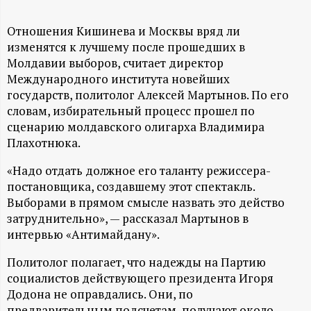
А
Н
Отношения Кишинева и Москвы вряд ли
изменятся к лучшему после прошедших в
-
Молдавии выборов, считает директор
Международного института новейших
государств, политолог Алексей Мартынов. По его
и
словам, избирательный процесс прошел по
сценарию молдавского олигарха Владимира
н
Плахотнюка.
ф
«Надо отдать должное его таланту режиссера-
постановщика, создавшему этот спектакль.
о
Выборами в прямом смысле назвать это действо
затруднительно», — рассказал Мартынов в
р
интервью «Антимайдану».
м
Политолог полагает, что надежды на Партию
социалистов действующего президента Игоря
Додона не оправдались. Они, по
а
предварительным подсчетам, получают около