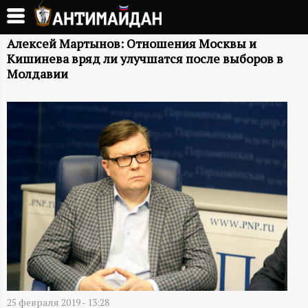
Перейти
к
А
основному
Алексей Мартынов: Отношения Москвы и
Кишинева вряд ли улучшатся после выборов в
содержанию
Н
Молдавии
Т
И
М
А
Й
Д
25 февраля 2019 - 13:28