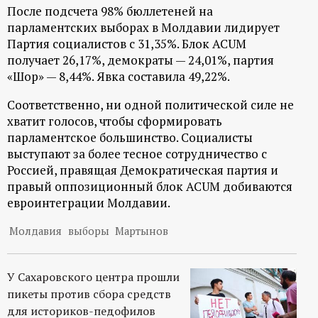
р
После подсчета 98% бюллетеней на
парламентских выборах в Молдавии лидирует
т
Партия социалистов с 31,35%. Блок ACUM
получает 26,17%, демократы — 24,01%, партия
а
«Шор» — 8,44%. Явка составила 49,22%.
Соответственно, ни одной политической силе не
л
хватит голосов, чтобы сформировать
парламентское большинство. Социалисты
выступают за более тесное сотрудничество с
Россией, правящая Демократическая партия и
правый оппозиционный блок ACUM добиваются
евроинтеграции Молдавии.
Молдавия
выборы
Мартынов
У Сахаровского центра прошли
пикеты против сбора средств
для историков-педофилов