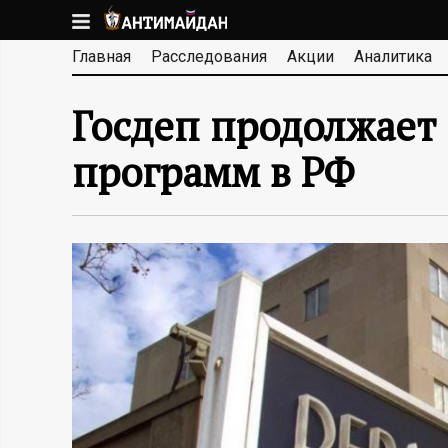
Перейти
к
А
Главная
Расследования
Акции
Аналитика
основному
содержанию
Н
Госдеп продолжает
Т
программ в РФ
И
М
А
Й
Д
А