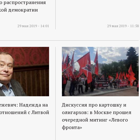
о распространения
кой демократии
29 мая 2019 - 14:01
29 мая 2019 - 11:58
ежевич: Надежда на
Дискуссия про картошку и
отношений с Литвой
олигархов: в Москве прошел
очередной митинг «Левого
фронта»