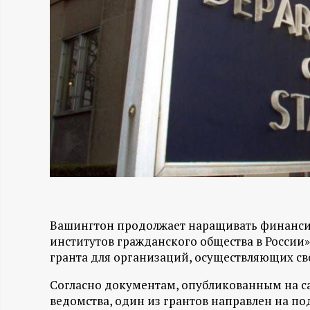
Н
-
и
н
ф
о
Вашингтон продолжает наращивать финанси
р
институтов гражданского общества в России
гранта для организаций, осуществляющих св
м
Согласно документам, опубликованным на с
а
ведомства, один из грантов направлен на по