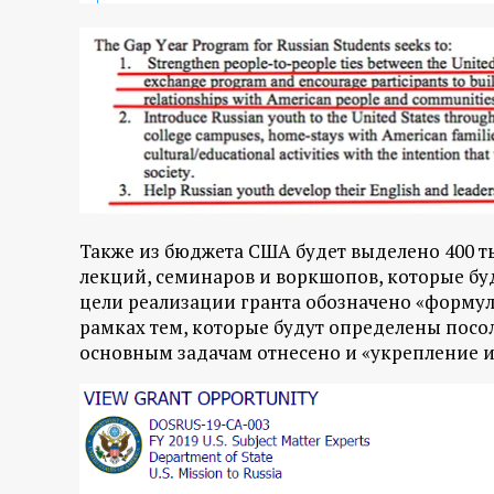
р
т
а
л
Также из бюджета США будет выделено 400 ты
лекций, семинаров и воркшопов, которые бу
цели реализации гранта обозначено «форм
рамках тем, которые будут определены посо
основным задачам отнесено и «укрепление и