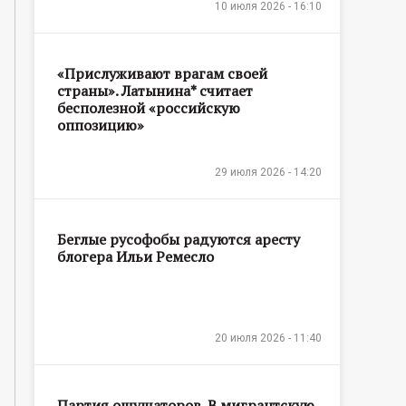
10 июля 2026 - 16:10
«Прислуживают врагам своей
страны». Латынина* считает
бесполезной «российскую
оппозицию»
29 июля 2026 - 14:20
Беглые русофобы радуются аресту
блогера Ильи Ремесло
20 июля 2026 - 11:40
Партия ощущаторов. В мигрантскую