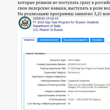
которые решили не поступать сразу в росси
ц
свои лидерские навыки, выступать в роли во
На реализацию программы заявлено 3,25 млн 
и
о
н
н
ы
й
п
о