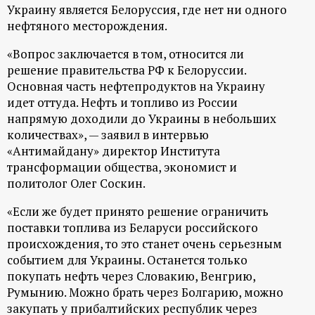
р
Украину является Белоруссия, где нет ни одного
нефтяного месторождения.
т
«Вопрос заключается в том, относится ли
решение правительства РФ к Белоруссии.
а
Основная часть нефтепродуктов на Украину
идет оттуда. Нефть и топливо из России
л
напрямую доходили до Украины в небольших
количествах», — заявил в интервью
«Антимайдану» директор Института
трансформации общества, экономист и
политолог Олег Соскин.
«Если же будет принято решение ограничить
поставки топлива из Беларуси российского
происхождения, то это станет очень серьезным
событием для Украины. Останется только
покупать нефть через Словакию, Венгрию,
Румынию. Можно брать через Болгарию, можно
закупать у прибалтийских республик через