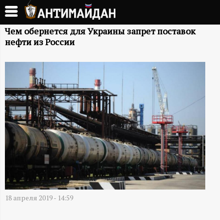
Перейти
к
А
основному
Чем обернется для Украины запрет поставок
нефти из России
содержанию
Н
Т
И
М
А
Й
Д
18 апреля 2019 - 14:59