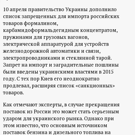
ц
10 апреля правительство Украины дополнило
список запрещенных для импорта российских
и
товаров формалином,
карбамидоформальдегидным концентратом,
о
пружинами для грузовых вагонов,
электрической аппаратурой для устройств
н
железнодорожной автоматики и связи,
электропроводниками и стеклянной тарой.
Запрет на импорт и заградительные пошлины
н
были введены украинскими властями в 2015
году. С тех пор Киев его неоднократно
ы
продлевал, расширяя список «санкционных»
товаров.
й
Как отмечают эксперты, в случае прекращения
п
поставок из России это может стать серьезным
ударом для украинского рынка. Однако при
о
этом известно, что основным источником
поставок бензина и дизельного топлива на