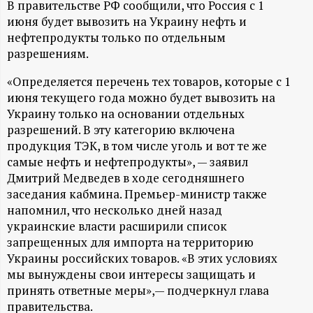
А
В правительстве РФ сообщили, что Россия с 1
июня будет вывозить на Украину нефть и
Н
нефтепродукты только по отдельным
разрешениям.
-
«Определяется перечень тех товаров, которые с 1
и
июня текущего года можно будет вывозить на
Украину только на основании отдельных
н
разрешений. В эту категорию включена
продукция ТЭК, в том числе уголь и вот те же
самые нефть и нефтепродукты», — заявил
ф
Дмитрий Медведев в ходе сегодняшнего
заседания кабмина. Премьер-министр также
о
напомнил, что несколько дней назад
украинские власти расширили список
р
запрещенных для импорта на территорию
Украины российских товаров. «В этих условиях
м
мы вынуждены свои интересы защищать и
принять ответные меры»,— подчеркнул глава
а
правительства.