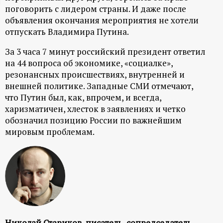
поговорить с лидером страны. И даже после
ц
объявления окончания мероприятия не хотели
отпускать Владимира Путина.
и
За 3 часа 7 минут российский президент ответил
о
на 44 вопроса об экономике, «социалке»,
резонансных происшествиях, внутренней и
н
внешней политике. Западные СМИ отмечают,
что Путин был, как, впрочем, и всегда,
н
харизматичен, хлесток в заявлениях и четко
обозначил позицию России по важнейшим
ы
мировым проблемам.
й
п
о
Николай Стариков, писатель, сопредседатель