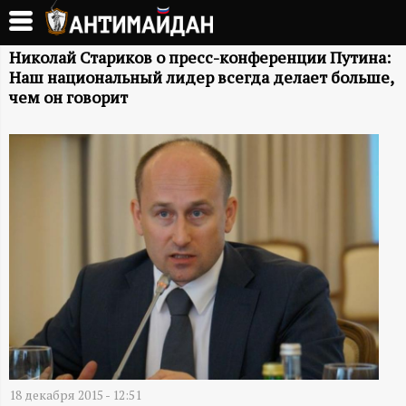
Перейти
к
А
основному
Николай Стариков о пресс-конференции Путина:
Наш национальный лидер всегда делает больше,
содержанию
Н
чем он говорит
Т
И
М
А
Й
Д
18 декабря 2015 - 12:51