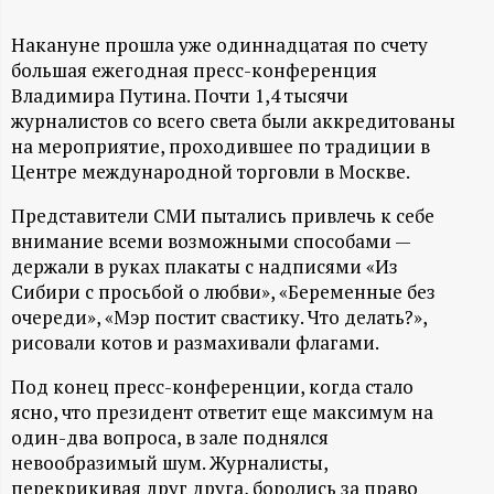
А
Н
Накануне прошла уже одиннадцатая по счету
большая ежегодная пресс-конференция
Владимира Путина. Почти 1,4 тысячи
-
журналистов со всего света были аккредитованы
на мероприятие, проходившее по традиции в
и
Центре международной торговли в Москве.
н
Представители СМИ пытались привлечь к себе
внимание всеми возможными способами —
ф
держали в руках плакаты с надписями «Из
Сибири с просьбой о любви», «Беременные без
о
очереди», «Мэр постит свастику. Что делать?»,
рисовали котов и размахивали флагами.
р
Под конец пресс-конференции, когда стало
ясно, что президент ответит еще максимум на
м
один-два вопроса, в зале поднялся
невообразимый шум. Журналисты,
а
перекрикивая друг друга, боролись за право