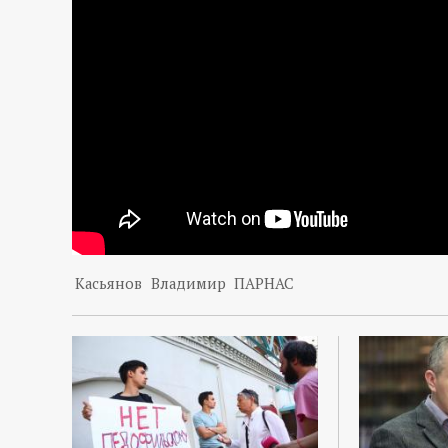
р
т
а
л
Касьянов
Владимир
ПАРНАС