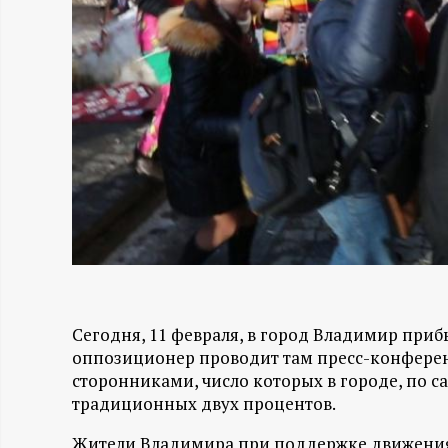
Н
-
и
н
ф
о
р
Сегодня, 11 февраля, в город Владимир пр
оппозиционер проводит там пресс-конферен
м
сторонниками, число которых в городе, по 
традиционных двух процентов.
а
Жители Владимира при поддержке движения 