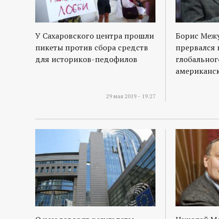
У Сахаровского центра прошли
Борис Межу
пикеты против сбора средств
прервался 
для историков-педофилов
глобальног
американс
29 мая 2019 - 19:27