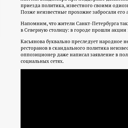
приезда политика, известного своими одио
ц
Позже неизвестные прохожие забросали его
и
Напомним, что жители Санкт-Петербурга так
в Северную столицу: в городе прошли акции 
о
Касьянова буквально преследует народное не
н
ресторанов в скандального политика неизве
оппозиционер даже написал заявление в пол
социальных сетях.
н
ы
й
п
о