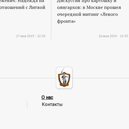
ежевич: Надежда на
Дискуссия про картошку и
отношений с Литвой
олигархов: в Москве прошел
очередной митинг «Левого
фронта»
27 мая 2019 - 12:20
26 мая 2019 - 14:35
О нас
Контакты