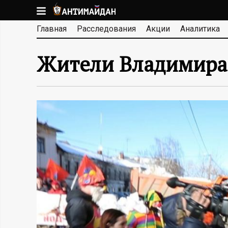
Перейти
к
А
Главная
Расследования
Акции
Аналитика
основному
содержанию
Н
Жители Владимира 
Т
И
М
А
Й
Д
А