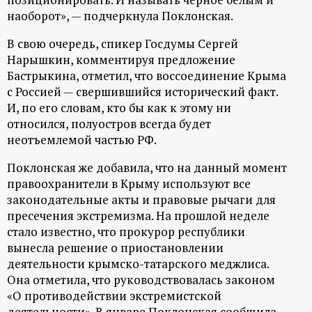
р
наоборот», — подчеркнула Поклонская.
т
В свою очередь, спикер Госдумы Сергей
Нарышкин, комментируя предложение
а
Бастрыкина, отметил, что воссоединение Крыма
с Россией — свершившийся исторический факт.
л
И, по его словам, кто бы как к этому ни
относился, полуостров всегда будет
неотъемлемой частью РФ.
Поклонская же добавила, что на данный момент
правоохранители в Крыму используют все
законодательные акты и правовые рычаги для
пресечения экстремизма. На прошлой неделе
стало известно, что прокурор республики
вынесла решение о приостановлении
деятельности крымско-татарского меджлиса.
Она отметила, что руководствовалась законом
«О противодействии экстремистской
деятельности». В январе Поклонская сообщила,