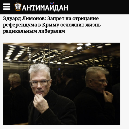
Перейти
к
А
основному
Эдуард Лимонов: Запрет на отрицание
референдума в Крыму осложнит жизнь
содержанию
Н
радикальным либералам
Т
И
М
А
Й
Д