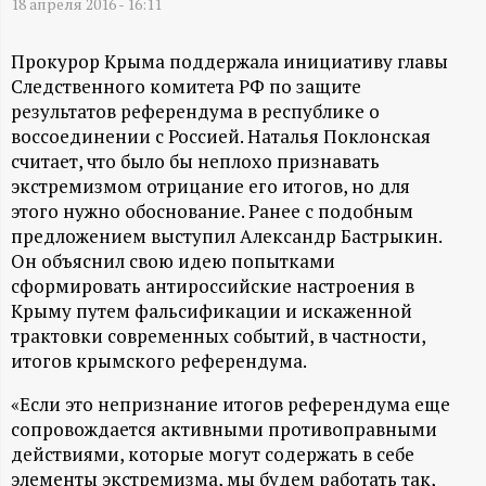
А
18 апреля 2016 - 16:11
Н
Прокурор Крыма поддержала инициативу главы
Следственного комитета РФ по защите
-
результатов референдума в республике о
воссоединении с Россией. Наталья Поклонская
и
считает, что было бы неплохо признавать
экстремизмом отрицание его итогов, но для
н
этого нужно обоснование. Ранее с подобным
предложением выступил Александр Бастрыкин.
ф
Он объяснил свою идею попытками
сформировать антироссийские настроения в
о
Крыму путем фальсификации и искаженной
трактовки современных событий, в частности,
р
итогов крымского референдума.
«Если это непризнание итогов референдума еще
м
сопровождается активными противоправными
действиями, которые могут содержать в себе
а
элементы экстремизма, мы будем работать так,