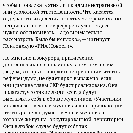
чтобы привлекать этих лиц к административной
ц
или уголовной ответственности. Что касается
отдельного выделения понятия экстремизма по
и
непризнанию итогов референдума — здесь
нужно обосновывать. Надо внимательно
о
рассмотреть. Было бы неплохо», — цитирует
Поклонскую «РИА Новости».
н
По мнению прокурора, привлечение
н
дополнительного внимания к тем немногим
людям, которые говорят о непризнании итогов
референдума, не будет ярко выражено, если
ы
инициатива главы СКР будет реализована. Она
полагает, что такие люди всегда будут
й
выставлять себя в образе мучеников. «Участники
меджлиса — вечные мученики и не признающие
п
итогов референдума — вечные мученики,
которые живут на "оккупированной" территории.
о
Они в любом случае будут себя так
позиционировать. И называть черное белым и