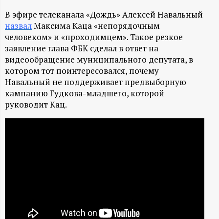
А
В эфире телеканала «Дождь» Алексей Навальный
Н
назвал
Максима Каца «непорядочным
человеком» и «проходимцем». Такое резкое
-
заявление глава ФБК сделал в ответ на
видеообращение муниципального депутата, в
и
котором тот поинтересовался, почему
Навальный не поддерживает предвыборную
н
кампанию Гудкова-младшего, которой
руководит Кац.
ф
о
р
м
а