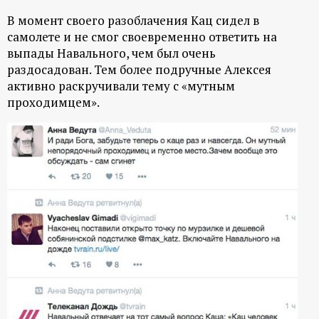
р
В момент своего разоблачения Кац сидел в
самолете и не смог своевременно ответить на
т
выпады Навального, чем был очень
раздосадован. Тем более подручные Алексея
а
активно раскручивали тему с «мутным
проходимцем».
л