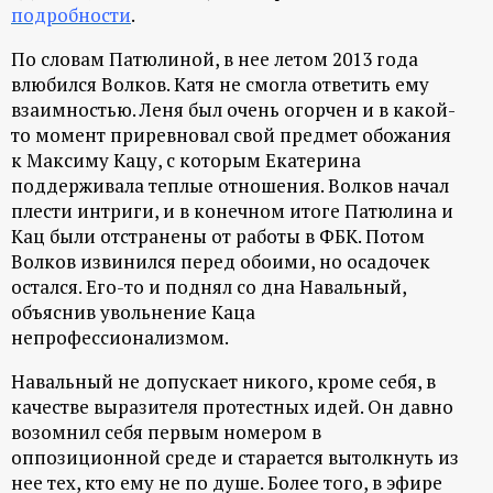
подробности
.
По словам Патюлиной, в нее летом 2013 года
влюбился Волков. Катя не смогла ответить ему
взаимностью. Леня был очень огорчен и в какой-
то момент приревновал свой предмет обожания
к Максиму Кацу, с которым Екатерина
поддерживала теплые отношения. Волков начал
плести интриги, и в конечном итоге Патюлина и
Кац были отстранены от работы в ФБК. Потом
Волков извинился перед обоими, но осадочек
остался. Его-то и поднял со дна Навальный,
объяснив увольнение Каца
непрофессионализмом.
Навальный не допускает никого, кроме себя, в
качестве выразителя протестных идей. Он давно
возомнил себя первым номером в
оппозиционной среде и старается вытолкнуть из
нее тех, кто ему не по душе. Более того, в эфире