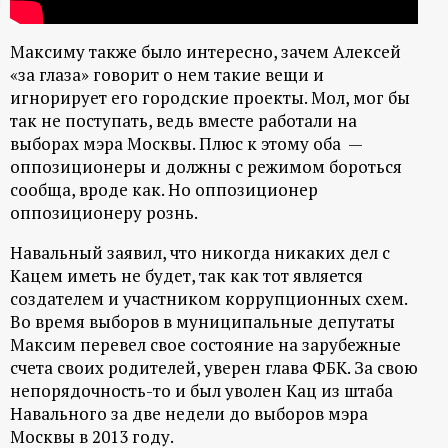
ц
Максиму также было интересно, зачем Алексей
и
«за глаза» говорит о нем такие вещи и
игнорирует его городские проекты. Мол, мог бы
о
так не поступать, ведь вместе работали на
выборах мэра Москвы. Плюс к этому оба —
оппозиционеры и должны с режимом бороться
н
сообща, вроде как. Но оппозиционер
оппозиционеру рознь.
н
Навальный заявил, что никогда никаких дел с
ы
Кацем иметь не будет, так как тот является
создателем и участником коррупционных схем.
й
Во время выборов в муниципальные депутаты
Максим перевел свое состояние на зарубежные
п
счета своих родителей, уверен глава ФБК. За свою
непорядочность-то и был уволен Кац из штаба
о
Навального за две недели до выборов мэра
Москвы в 2013 году.