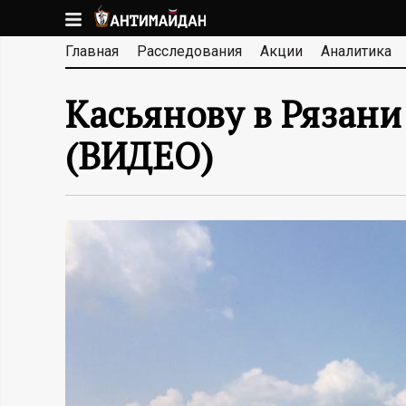
Перейти
к
А
Главная
Расследования
Акции
Аналитика
основному
содержанию
Н
Касьянову в Рязани
Т
(ВИДЕО)
И
М
А
Й
Д
А