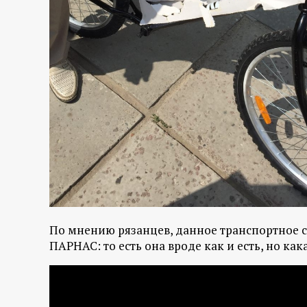
р
т
а
л
По мнению рязанцев, данное транспортное с
ПАРНАС: то есть она вроде как и есть, но как