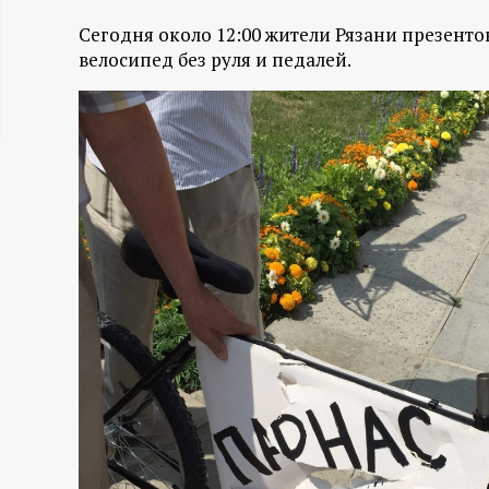
ц
Сегодня около 12:00 жители Рязани презент
велосипед без руля и педалей.
и
о
н
н
ы
й
п
о