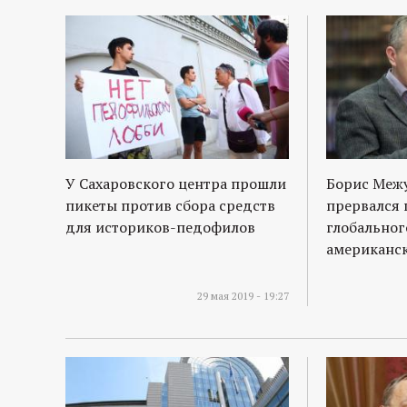
У Сахаровского центра прошли
Борис Межу
пикеты против сбора средств
прервался 
для историков-педофилов
глобальног
американс
29 мая 2019 - 19:27