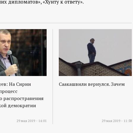
их дипломатов», «Хунту к ответу».
ев: На Сирии
Саакашвили вернулся. Зачем
процесс
о распространения
кой демократии
29 мая 2019 - 14:01
29 мая 2019 - 11:58