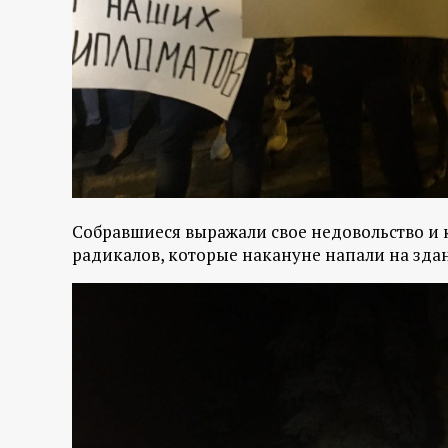
р
т
а
л
Собравшиеся выражали свое недовольство и
радикалов, которые накануне напали на здан