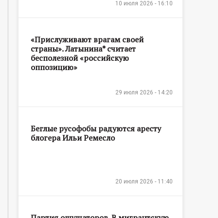
10 июля 2026 - 16:10
«Прислуживают врагам своей
страны». Латынина* считает
бесполезной «российскую
оппозицию»
29 июля 2026 - 14:20
Беглые русофобы радуются аресту
блогера Ильи Ремесло
20 июля 2026 - 11:40
Партия ощущаторов. В мигрантскую