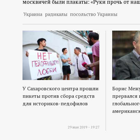
москвичей были плакаты: «Руки прочь от наш
Украина
радикалы
посольство Украины
У Сахаровского центра прошли
Борис Межу
пикеты против сбора средств
прервался 
для историков-педофилов
глобальног
американс
29 мая 2019 - 19:27