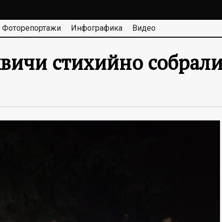
Фоторепортажи
Инфографика
Видео
ичи стихийно собралис