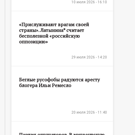
10 июля 2026 - 16:10
«Прислуживают врагам своей
страны». Латынина* считает
бесполезной «российскую
оппозицию»
29 июля 2026 - 14:20
Беглые русофобы радуются аресту
блогера Ильи Ремесло
20 июля 2026 - 11:40
Партия ощущаторов. В мигрантскую