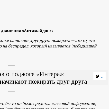
ь движения «Антимайдан»:
ке начинают друг друга пожирать — это то, что
но на беспредел, который называется "победившей
в о поджоге «Интера»:
начинают пожирать друг друга
ого бы то ни было средства массовой информации,
" прийти и постараться его сжечь. Я думаю, что