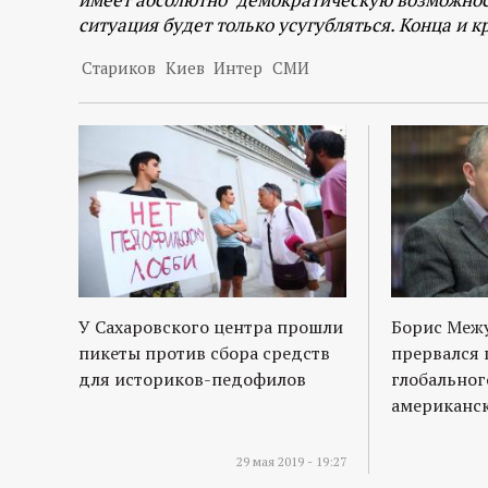
ситуация будет только усугубляться. Конца и к
Стариков
Киев
Интер
СМИ
У Сахаровского центра прошли
Борис Межу
пикеты против сбора средств
прервался 
для историков-педофилов
глобальног
американс
29 мая 2019 - 19:27