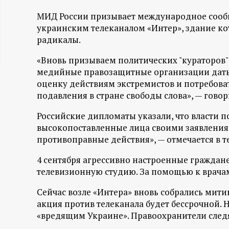
ц
МИД России призывает международное сообщ
украинским телеканалом «Интер», здание ко
и
радикалы.
«Вновь призываем политических "кураторов
о
медийные правозащитные организации дат
оценку действиям экстремистов и потребова
н
подавления в стране свободы слова», — гово
н
Российские дипломаты указали, что власти 
высокопоставленные лица своими заявления
ы
противоправные действия», — отмечается в т
й
4 сентября агрессивно настроенные граждан
телевизионную студию. За помощью к врачам
п
Сейчас возле «Интера» вновь собрались мити
акция против телеканала будет бессрочной.
о
«вредящим Украине». Правоохранители следят