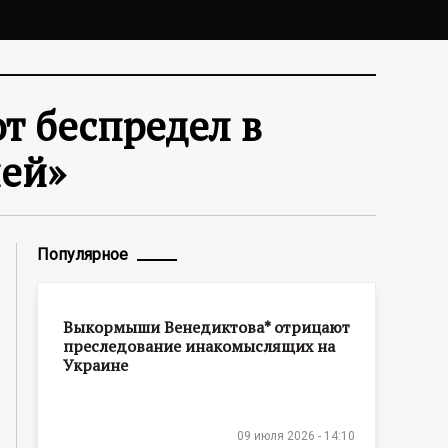
т беспредел в
ией»
Популярное
Выкормыши Венедиктова* отрицают
преследование инакомыслящих на
Украине
09 июля 2026 - 14:10