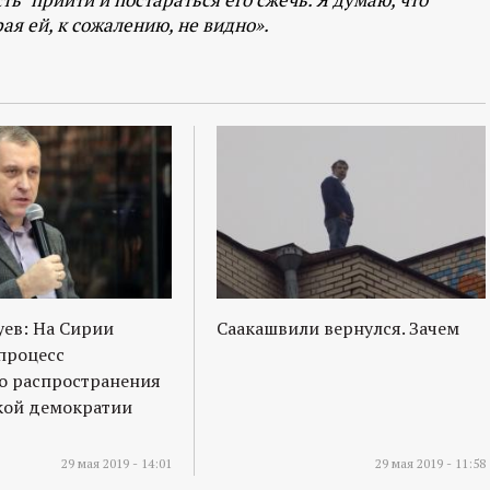
рая ей, к сожалению, не видно».
ев: На Сирии
Саакашвили вернулся. Зачем
процесс
о распространения
кой демократии
29 мая 2019 - 14:01
29 мая 2019 - 11:58