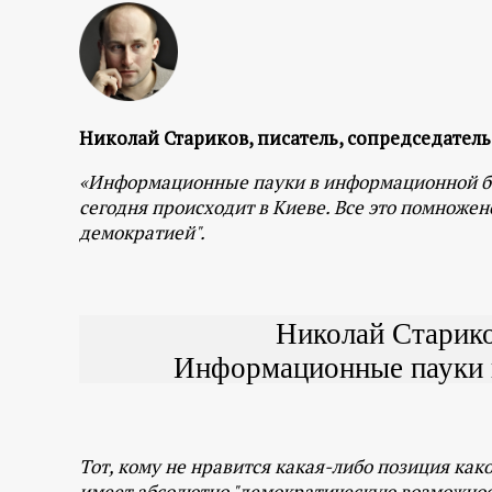
р
т
а
Николай Стариков, писатель, сопредседател
л
«Информационные пауки в информационной бан
сегодня происходит в Киеве. Все это помноже
демократией".
Николай Старико
Информационные пауки 
Тот, кому не нравится какая-либо позиция как
имеет абсолютно "демократическую возможность