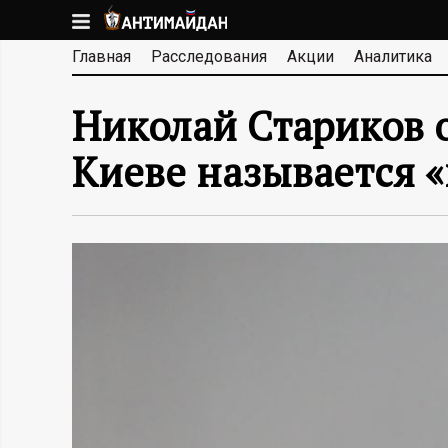
Перейти
к
А
Главная
Расследования
Акции
Аналитика
основному
содержанию
Н
Николай Стариков о
Т
Киеве называется 
И
М
А
Й
Д
А