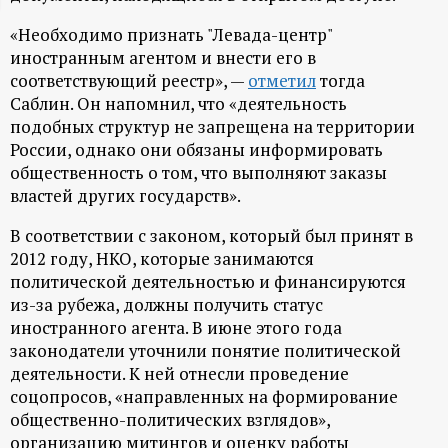
ц
«Необходимо признать "Левада-центр"
иностранным агентом и внести его в
и
соответствующий реестр», —
отметил
тогда
Саблин. Он напомнил, что «деятельность
о
подобных структур не запрещена на территории
России, однако они обязаны информировать
н
общественность о том, что выполняют заказы
властей других государств».
н
В соответствии с законом, который был принят в
2012 году, НКО, которые занимаются
ы
политической деятельностью и финансируются
из-за рубежа, должны получить статус
й
иностранного агента. В июне этого года
законодатели уточнили понятие политической
п
деятельности. К ней отнесли проведение
соцопросов, «направленных на формирование
о
общественно-политических взглядов»,
организацию митингов и оценку работы