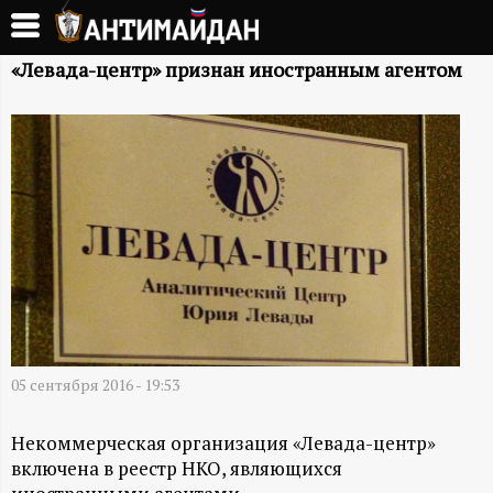
Перейти
к
А
основному
«Левада-центр» признан иностранным агентом
содержанию
Н
Т
И
М
А
Й
05 сентября 2016 - 19:53
Д
Некоммерческая организация «Левада-центр»
включена в реестр НКО, являющихся