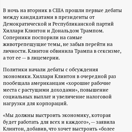
А
В ночь на вторник в США прошли первые дебаты
Н
между кандидатами в президенты от
Демократической и Республиканской партий
-
Хиллари Клинтон и Дональдом Трампом.
Соперники поспорили на самые
и
животрепещущие темы, не забыв перейти на
личности. Клинтон обвинила Трампа в сексизме,
н
а тот ее — в лицемерии.
ф
Политики начали дебаты с обсуждения
экономики. Хиллари Клинтон в очередной раз
о
пообещала американцам «хорошие рабочие
места с растущими доходами», повышение
социальных выплат и увеличение налоговой
р
нагрузки для корпораций.
м
«Мы должны выстроить экономику, которая
будет работать для всех и каждого», — заявила
а
Клинтон, добавив, что хочет выстроить «более