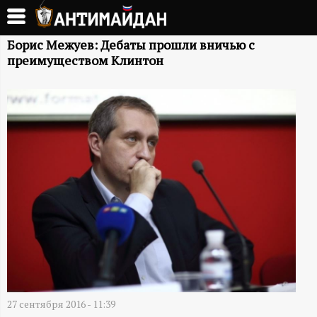
Перейти
к
А
основному
Борис Межуев: Дебаты прошли вничью с
преимуществом Клинтон
содержанию
Н
Т
И
М
А
Й
Д
27 сентября 2016 - 11:39