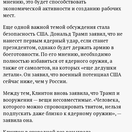
мнению, это будет способствовать
р
экономической активности и созданию рабочих
мест.
т
Еще одной важной темой обсуждения стала
а
безопасность США. Дональд Трамп заявил, что не
нанесет первым ядерный удар, если станет
л
президентом, однако будет держать армию в
боеготовности. По его мнению, необходимо
полностью избавиться от ядерного оружия, а
также от самолетов, на которых «еще дедушки
летали». Он заявил, что военный потенциал США
сейчас ниже, чем у России.
Между тем, Клинтон вновь заявила, что Трамп и
вооружения — вещи несовместимые. «Человека,
которого можно спровоцировать твитом, нельзя
подпускать даже близко к ядерному оружию», —
заявила она.
Клинтон в очередной раз разыграла