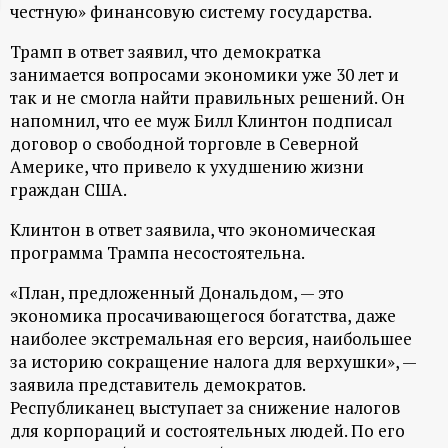
честную» финансовую систему государства.
ц
Трамп в ответ заявил, что демократка
и
занимается вопросами экономики уже 30 лет и
так и не смогла найти правильных решений. Он
о
напомнил, что ее муж Билл Клинтон подписал
договор о свободной торговле в Северной
Америке, что привело к ухудшению жизни
н
граждан США.
н
Клинтон в ответ заявила, что экономическая
программа Трампа несостоятельна.
ы
«План, предложенный Дональдом, — это
й
экономика просачивающегося богатства, даже
наиболее экстремальная его версия, наибольшее
п
за историю сокращение налога для верхушки», —
заявила представитель демократов.
Республиканец выступает за снижение налогов
о
для корпораций и состоятельных людей. По его