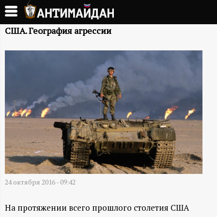
Перейти
к
А
основному
США. География агрессии
содержанию
Н
Т
И
М
А
Й
24 октября 2016 - 09:42
Д
На протяжении всего прошлого столетия США