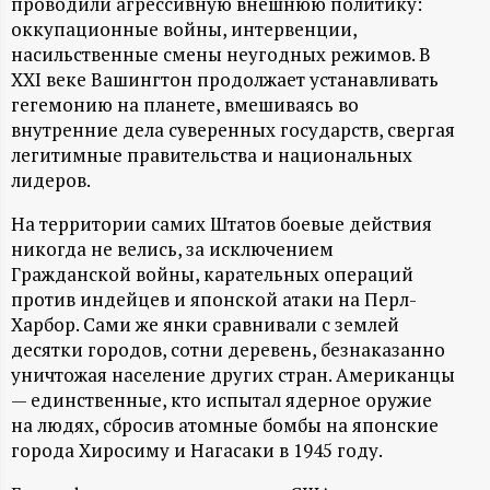
А
проводили агрессивную внешнюю политику:
оккупационные войны, интервенции,
Н
насильственные смены неугодных режимов. В
XXI веке Вашингтон продолжает устанавливать
-
гегемонию на планете, вмешиваясь во
внутренние дела суверенных государств, свергая
и
легитимные правительства и национальных
лидеров.
н
На территории самих Штатов боевые действия
никогда не велись, за исключением
ф
Гражданской войны, карательных операций
против индейцев и японской атаки на Перл-
о
Харбор. Сами же янки сравнивали с землей
десятки городов, сотни деревень, безнаказанно
р
уничтожая население других стран. Американцы
— единственные, кто испытал ядерное оружие
м
на людях, сбросив атомные бомбы на японские
города Хиросиму и Нагасаки в 1945 году.
а