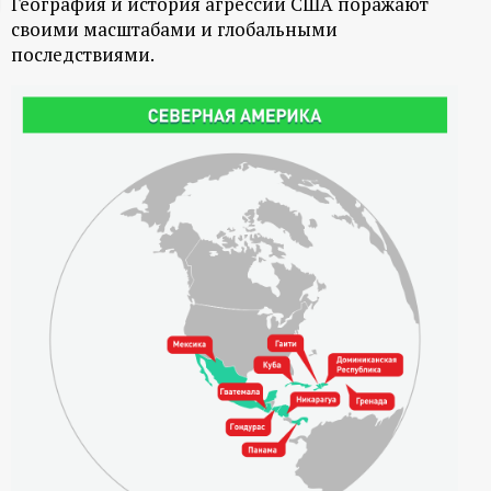
География и история агрессии США поражают
ц
своими масштабами и глобальными
последствиями.
и
о
н
н
ы
й
п
о