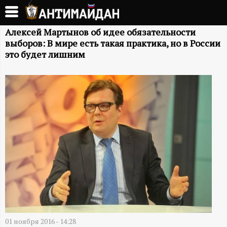
Перейти
к
А
основному
Алексей Мартынов об идее обязательности
выборов: В мире есть такая практика, но в России
содержанию
Н
это будет лишним
Т
И
М
А
Й
Д
01 ноября 2016 - 14:28