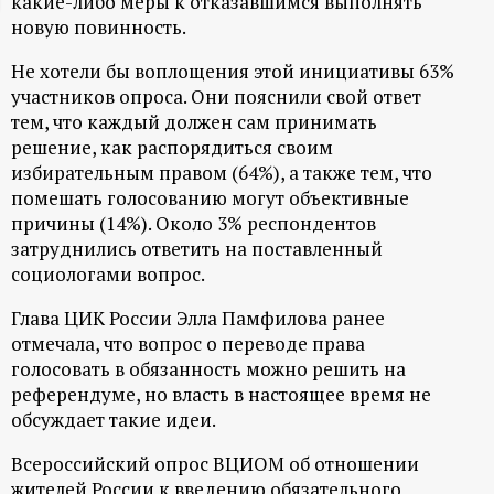
какие-либо меры к отказавшимся выполнять
ц
новую повинность.
Не хотели бы воплощения этой инициативы 63%
и
участников опроса. Они пояснили свой ответ
тем, что каждый должен сам принимать
о
решение, как распорядиться своим
избирательным правом (64%), а также тем, что
н
помешать голосованию могут объективные
причины (14%). Около 3% респондентов
н
затруднились ответить на поставленный
социологами вопрос.
ы
Глава ЦИК России Элла Памфилова ранее
отмечала, что вопрос о переводе права
й
голосовать в обязанность можно решить на
референдуме, но власть в настоящее время не
п
обсуждает такие идеи.
о
Всероссийский опрос ВЦИОМ об отношении
жителей России к введению обязательного