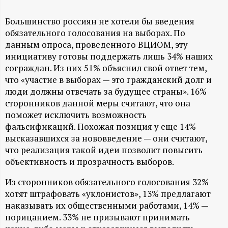
А
Н
Большинство россиян не хотели бы введения
обязательного голосования на выборах. По
данным опроса, проведенного ВЦИОМ, эту
-
инициативу готовы поддержать лишь 34% наших
сограждан. Из них 51% объяснил свой ответ тем,
и
что «участие в выборах — это гражданский долг и
люди должны отвечать за будущее страны». 16%
н
сторонников данной меры считают, что она
поможет исключить возможность
ф
фальсификаций. Похожая позиция у еще 14%
высказавшихся за нововведение — они считают,
о
что реализация такой идеи позволит повысить
объективность и прозрачность выборов.
р
Из сторонников обязательного голосования 32%
м
хотят штрафовать «уклонистов», 13% предлагают
наказывать их общественными работами, 14% —
а
порицанием. 33% не призывают принимать