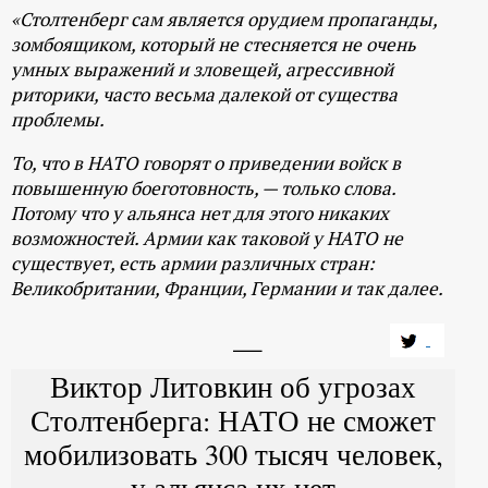
р
«Столтенберг сам является орудием пропаганды,
зомбоящиком, который не стесняется не очень
т
умных выражений и зловещей, агрессивной
риторики, часто весьма далекой от существа
а
проблемы.
То, что в НАТО говорят о приведении войск в
л
повышенную боеготовность, — только слова.
Потому что у альянса нет для этого никаких
возможностей. Армии как таковой у НАТО не
существует, есть армии различных стран:
Великобритании, Франции, Германии и так далее.
Виктор Литовкин об угрозах
Столтенберга: НАТО не сможет
мобилизовать 300 тысяч человек,
у альянса их нет