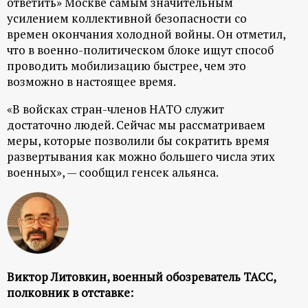
ответить» Москве самым значительным
ц
усилением коллективной безопасности со
времен окончания холодной войны. Он отметил,
что в военно-политическом блоке ищут способ
и
проводить мобилизацию быстрее, чем это
возможно в настоящее время.
о
«В войсках стран-членов НАТО служит
н
достаточно людей. Сейчас мы рассматриваем
меры, которые позволили бы сократить время
н
развертывания как можно большего числа этих
военных», — сообщил генсек альянса.
ы
й
п
Виктор Литовкин, военный обозреватель ТАСС,
о
полковник в отставке: