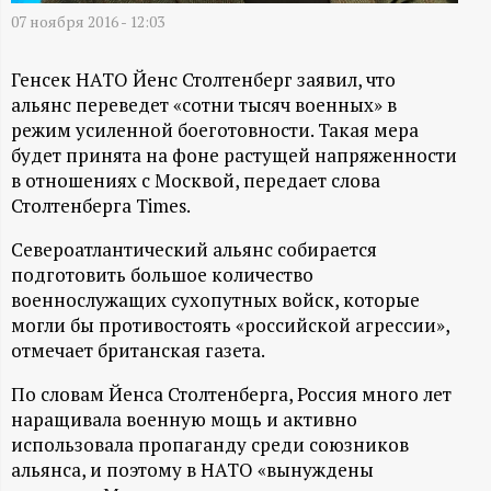
А
07 ноября 2016 - 12:03
Н
Генсек НАТО Йенс Столтенберг заявил, что
-
альянс переведет «сотни тысяч военных» в
режим усиленной боеготовности. Такая мера
и
будет принята на фоне растущей напряженности
в отношениях с Москвой, передает слова
н
Столтенберга Times.
Североатлантический альянс собирается
ф
подготовить большое количество
военнослужащих сухопутных войск, которые
о
могли бы противостоять «российской агрессии»,
отмечает британская газета.
р
По словам Йенса Столтенберга, Россия много лет
м
наращивала военную мощь и активно
использовала пропаганду среди союзников
а
альянса, и поэтому в НАТО «вынуждены