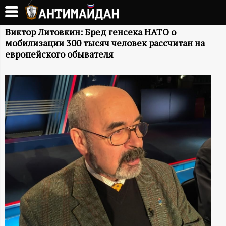
Перейти
к
А
основному
Виктор Литовкин: Бред генсека НАТО о
мобилизации 300 тысяч человек рассчитан на
содержанию
Н
европейского обывателя
Т
И
М
А
Й
Д