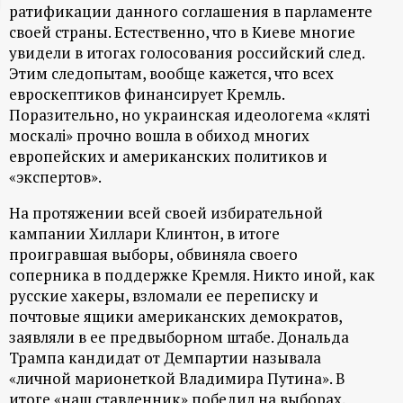
ратификации данного соглашения в парламенте
ц
своей страны. Естественно, что в Киеве многие
увидели в итогах голосования российский след.
и
Этим следопытам, вообще кажется, что всех
евроскептиков финансирует Кремль.
о
Поразительно, но украинская идеологема «клятi
москалi» прочно вошла в обиход многих
н
европейских и американских политиков и
«экспертов».
н
На протяжении всей своей избирательной
кампании Хиллари Клинтон, в итоге
ы
проигравшая выборы, обвиняла своего
соперника в поддержке Кремля. Никто иной, как
й
русские хакеры, взломали ее переписку и
почтовые ящики американских демократов,
п
заявляли в ее предвыборном штабе. Дональда
Трампа кандидат от Демпартии называла
о
«личной марионеткой Владимира Путина». В
итоге «наш ставленник» победил на выборах.