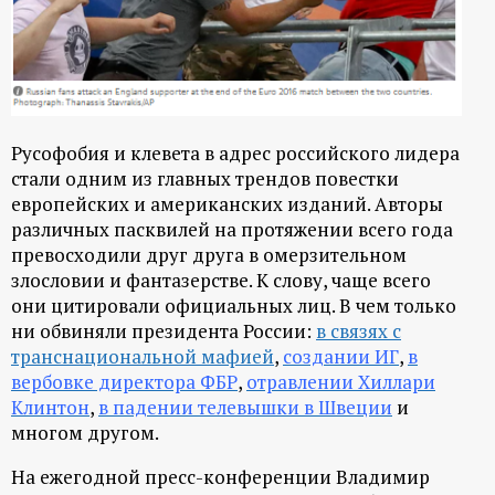
Русофобия и клевета в адрес российского лидера
стали одним из главных трендов повестки
европейских и американских изданий. Авторы
различных пасквилей на протяжении всего года
превосходили друг друга в омерзительном
злословии и фантазерстве. К слову, чаще всего
они цитировали официальных лиц. В чем только
ни обвиняли президента России:
в связях
с
транснациональной мафией
,
создании ИГ
,
в
вербовке директора ФБР
,
отравлении Хиллари
Клинтон
,
в падении телевышки в Швеции
и
многом другом.
На ежегодной пресс-конференции Владимир