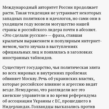
А
Международный авторитет России продолжает
Н
расти. Такая тенденция не устраивает некоторых
западных политиков и идеологов, но сами они в
-
уходящем году возвели могущество нашей
страны и российского лидера почти в абсолют.
и
«Это сделали русские» — фраза, ставшая
крылатым выражением и популярным интернет-
н
мемом, часто звучала в выступлениях
официальных лиц и появлялась в заголовках
ф
иностранных таблоидов.
Существует государство, чья политическая элита
о
во всех мировых и внутренних проблемах
обвиняет Москву. Речь об украинских властях,
р
которые российское влияние и агрессию видят
везде. Немудрено, что разглядели все это
м
киевские управители и во время референдума
об ассоциации Украины с ЕС, прошедшего в
а
Нидерландах. Голландцы высказались против