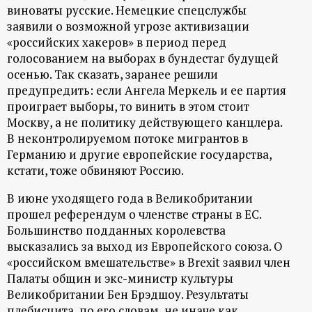
виноваты русские. Немецкие спецслужбы
заявили о возможной угрозе активизации
«российских хакеров» в период перед
голосованием на выборах в бундестаг будущей
осенью. Так сказать, заранее решили
предупредить: если Ангела Меркель и ее партия
проиграет выборы, то винить в этом стоит
Москву, а не политику действующего канцлера.
В неконтролируемом потоке мигрантов в
Германию и другие европейские государства,
кстати, тоже обвиняют Россию.
В июне уходящего года в Великобритании
прошел референдум о членстве страны в ЕС.
Большинство подданных королевства
высказались за выход из Европейского союза. О
«российском вмешательстве» в Brexit заявил член
Палаты общин и экс-министр культуры
Великобритании Бен Брэдшоу. Результаты
плебисцита, по его словам, не иначе как