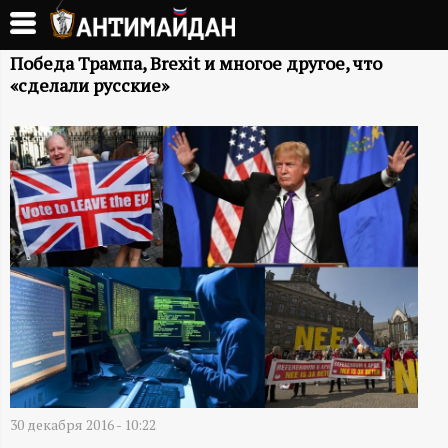
Перейти
к
А
основному
Победа Трампа, Brexit и многое другое, что
«сделали русские»
содержанию
Н
Т
И
М
А
Й
Д
30 декабря 2016 - 10:22