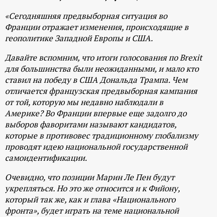
р
«Сегодняшняя предвыборная ситуация во
Франции отражает изменения, происходящие в
т
геополитике Западной Европы и США.
а
Давайте вспомним, что итоги голосования по Brexit
для большинства были неожиданными, и мало кто
л
ставил на победу в США Дональда Трампа. Чем
отличается французская предвыборная кампания
от той, которую мы недавно наблюдали в
Америке? Во Франции впервые еще задолго до
выборов фаворитами называют кандидатов,
которые в противовес традиционному глобализму
проводят идею национальной государственной
самоидентификации.
Очевидно, что позиции Марин Ле Пен будут
укрепляться. Но это же относится и к Фийону,
который так же, как и глава «Национального
фронта», будет играть на теме национальной