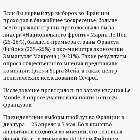
А
Н
Если бы первый тур выборов во Франции
проходил в ближайшее воскресенье, больше
всего граждан страны проголосовало бы за
-
лидера «Национального фронта» Марин Ле Пен
(25-26%), бывшего премьера страны Франсуа
и
Фийона (23%-25%) и экс-министра экономики
Эммануэля Макрона (19-21%). Такие результаты
н
опроса общественного мнения представили
компании Ipsos и Sopra Steria, а также центр
ф
политических исследований Cevipof.
о
Исследование проводилось по заказу издания Le
Monde. В опросе участвовали почти 16 тысяч
р
французов.
Президентские выборы пройдут во Франции в
м
два тура — 23 апреля и 7 мая. Большинство
аналитиков сходятся во мнении, что основная
а
борьба будет идти между Ле Пен и Фийоном.