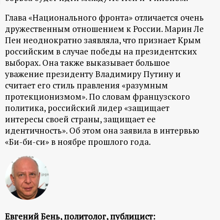
ц
Глава «Национального фронта» отличается очень
дружественным отношением к России. Марин Ле
и
Пен неоднократно заявляла, что признает Крым
российским в случае победы на президентских
о
выборах. Она также выказывает большое
уважение президенту Владимиру Путину и
н
считает его стиль правления «разумным
протекционизмом». По словам французского
н
политика, российский лидер «защищает
интересы своей страны, защищает ее
ы
идентичность». Об этом она заявила в интервью
«Би-би-си» в ноябре прошлого года.
й
п
о
Евгений Бень, политолог, публицист: