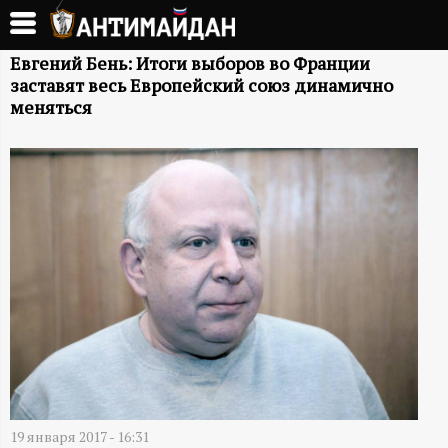
Перейти
к
А
основному
Евгений Бень: Итоги выборов во Франции
заставят весь Европейский союз динамично
содержанию
Н
меняться
Т
И
М
А
Й
Д
19 января 2017 - 16:31