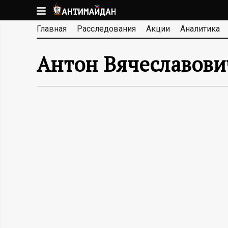
Перейти
к
А
Главная
Расследования
Акции
Аналитика
основному
содержанию
Н
Антон Вячеславови
Т
И
М
А
Й
Д
А