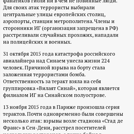
А
фанатиков гибли ни в чем не повинные люди.
Для своих атак террористы выбирали
Н
центральные улицы европейских столиц,
аэропорты, станции метрополитена. Члены и
-
сторонники ИГ (организация запрещена в РФ)
расстреливали случайных прохожих, нападали
и
на полицейских и военных.
31 октября 2015 года катастрофа российского
н
авиалайнера над Синаем унесла жизни 224
человек. Причиной взрыва на борту стала
ф
заложенная террористами бомба.
Ответственность за теракт взяла на себя
о
группировка «Вилаят Синай», которая является
филиалом ИГ на Синайском полуострове.
р
13 ноября 2015 года в Париже произошла серия
м
терактов. Почти одновременно были совершены
несколько атак: взрывы возле стадиона «Стад де
а
Франс» в Сен-Дени, расстрел посетителей