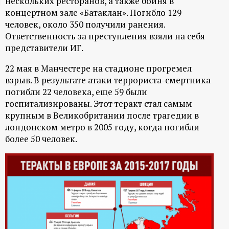
нескольких ресторанов, а также бойня в
концертном зале «Батаклан». Погибло 129
ц
человек, около 350 получили ранения.
Ответственность за преступления взяли на себя
и
представители ИГ.
о
22 мая в Манчестере на стадионе прогремел
взрыв. В результате атаки террориста-смертника
н
погибли 22 человека, еще 59 были
госпитализированы. Этот теракт стал самым
н
крупным в Великобритании после трагедии в
лондонском метро в 2005 году, когда погибли
ы
более 50 человек.
й
п
о