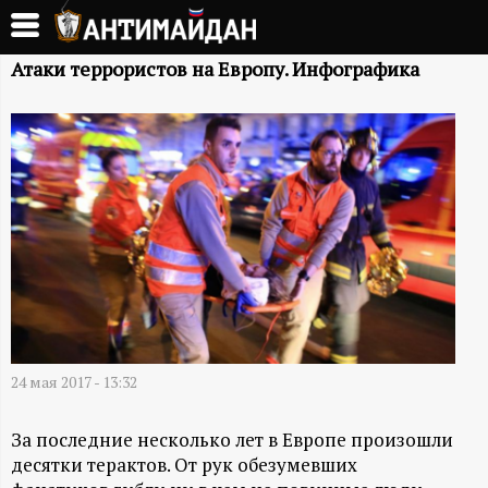
Перейти
к
А
основному
Атаки террористов на Европу. Инфографика
содержанию
Н
Т
И
М
А
Й
24 мая 2017 - 13:32
Д
За последние несколько лет в Европе произошли
десятки терактов. От рук обезумевших