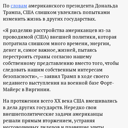
А
По
словам
американского президента Дональда
Н
Трампа, США слишком увлеклись попытками
изменить жизнь в других государствах.
-
«Я разделяю расстройства американцев из-за
проводимой (США) внешней политики, которая
и
потратила слишком много времени, энергии,
денег и, самое важное, жизней, пытаясь
н
перестроить страны согласно нашему
собственному представлению вместо того, чтобы
ф
следовать нашим собственным интересам
безопасности», — заявил Трамп в ходе своего
о
недавнего выступления на военной базе Форт-
Майерс в Виргинии.
р
На протяжении всего XX века США вмешивались
в дела других государств. Нередко свои
м
внешнеполитические задачи американцы
решали прямым вторжением, устраняя
а
несговорчивых лидеров и правящие элиты