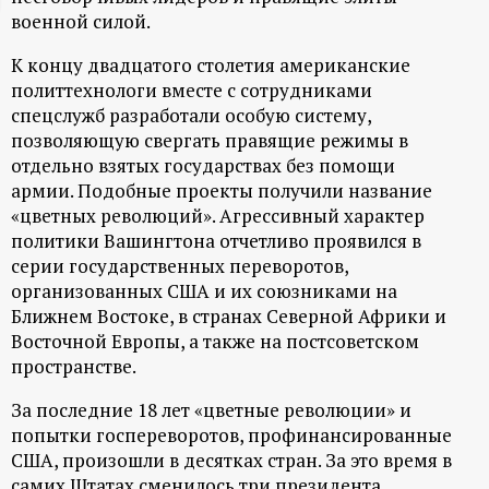
военной силой.
ц
К концу двадцатого столетия американские
и
политтехнологи вместе с сотрудниками
спецслужб разработали особую систему,
о
позволяющую свергать правящие режимы в
отдельно взятых государствах без помощи
н
армии. Подобные проекты получили название
«цветных революций». Агрессивный характер
н
политики Вашингтона отчетливо проявился в
серии государственных переворотов,
ы
организованных США и их союзниками на
Ближнем Востоке, в странах Северной Африки и
й
Восточной Европы, а также на постсоветском
пространстве.
п
За последние 18 лет «цветные революции» и
попытки госпереворотов, профинансированные
о
США, произошли в десятках стран. За это время в
самих Штатах сменилось три президента,