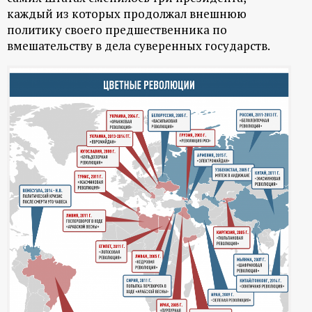
р
каждый из которых продолжал внешнюю
политику своего предшественника по
т
вмешательству в дела суверенных государств.
а
л