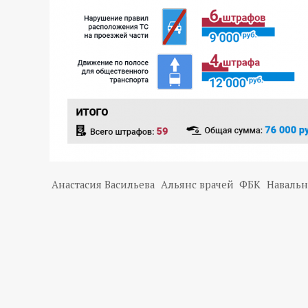
р
т
а
л
Анастасия Васильева
Альянс врачей
ФБК
Наваль