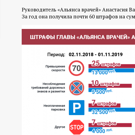
ц
Руководитель «Альянса врачей» Анастасия В
За год она получила почти 60 штрафов на сум
и
о
н
н
ы
й
п
о