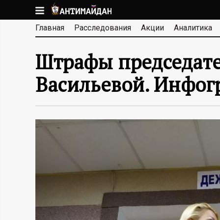
Перейти
к
А
Главная
Расследования
Акции
Аналитика
основному
содержанию
Н
Штрафы председате
Т
Васильевой. Инфог
И
М
А
Й
Д
А