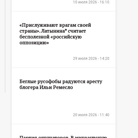
10 июля 2026 - 16:10
«Прислуживают врагам своей
страны». Латынина* считает
бесполезной «российскую
оппозицию»
29 июля 2026 - 14:20
Беглые русофобы радуются аресту
блогера Ильи Ремесло
20 июля 2026 - 11:40
Партия ощущаторов. В мигрантскую