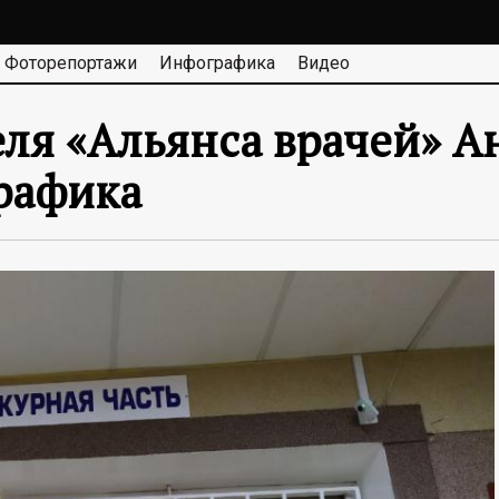
Фоторепортажи
Инфографика
Видео
ля «Альянса врачей» А
рафика