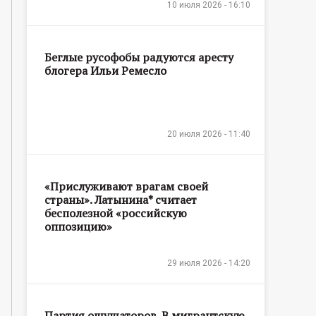
10 июля 2026 - 16:10
Беглые русофобы радуются аресту
блогера Ильи Ремесло
20 июля 2026 - 11:40
«Прислуживают врагам своей
страны». Латынина* считает
бесполезной «российскую
оппозицию»
29 июля 2026 - 14:20
Партия ощущаторов. В мигрантскую