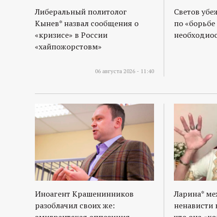
р
Либеральный политолог
Светов убе
Кынев* назвал сообщения о
по «борьбе
т
«кризисе» в России
необходиос
«хайпожорстовм»
а
л
06 августа 2026 - 11:40
Иноагент Крашенинников
Ларина* м
разоблачил своих же:
ненависти 
эмигрантская оппозиция
что она «к