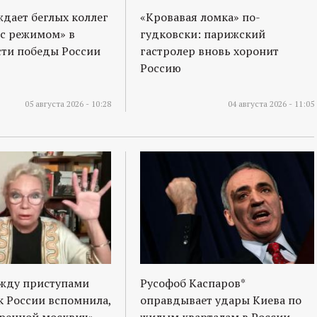
ждает беглых коллег
«Кровавая ломка» по-
 с режимом» в
гудковски: парижский
ти победы России
гастролер вновь хоронит
Россию
05 августа 2026 - 10:28
04 августа 2026 - 11:05
ежду приступами
Русофоб Каспаров*
к России вспомнила,
оправдывает удары Киева по
оренной москвич»
жилым кварталам в России