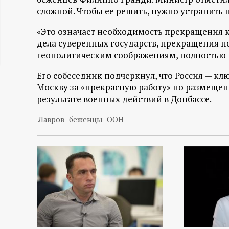
сложной. Чтобы ее решить, нужно устранить
ц
«Это означает необходимость прекращения к
и
дела суверенных государств, прекращения п
геополитическим соображениям, полностью и
о
Его собеседник подчеркнул, что Россия — кл
н
Москву за «прекрасную работу» по размещен
результате военных действий в Донбассе.
н
Лавров
беженцы
ООН
ы
й
п
о