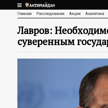
Перейти
к
А
Главная
Расследования
Акции
Аналитика
основному
содержанию
Н
Лавров: Необходим
Т
суверенным госуда
И
М
А
Й
Д
А