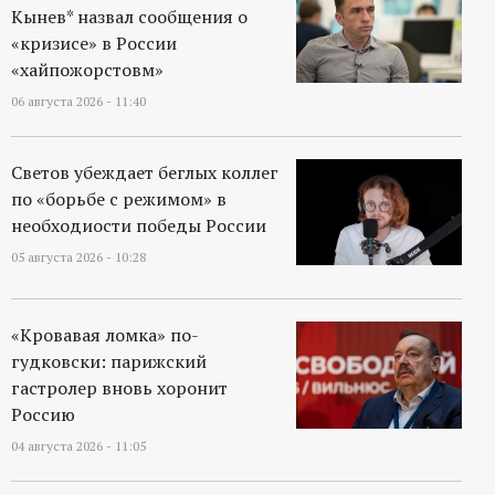
Кынев* назвал сообщения о
«кризисе» в России
«хайпожорстовм»
06 августа 2026 - 11:40
Светов убеждает беглых коллег
по «борьбе с режимом» в
необходиости победы России
05 августа 2026 - 10:28
«Кровавая ломка» по-
гудковски: парижский
гастролер вновь хоронит
Россию
04 августа 2026 - 11:05