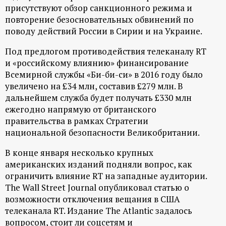
р
присутствуют обзор санкционного режима и
повторение безосновательных обвинений по
т
поводу действий России в Сирии и на Украине.
Под предлогом противодействия телеканалу RT
а
и «российскому влиянию» финансирование
Всемирной службы «Би-би-си» в 2016 году было
л
увеличено на £34 млн, составив £279 млн. В
дальнейшем служба будет получать £330 млн
ежегодно напрямую от британского
правительства в рамках Стратегии
национальной безопасности Великобритании.
В конце января несколько крупных
американских изданий подняли вопрос, как
ограничить влияние RT на западные аудитории.
The Wall Street Journal опубликовал статью о
возможности отключения вещания в США
телеканала RT. Издание The Atlantic задалось
вопросом, стоит ли соцсетям и