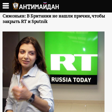
Перейти
к
А
основному
Симоньян: В Британии не нашли причин, чтобы
закрыть RT и Sputnik
содержанию
Н
Т
И
М
А
Й
Д