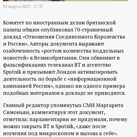
А
02 марта 2017 - 17:37
Н
Комитет по иностранным делам британской
-
палаты общин опубликовал 70-страничный
доклад «Отношения Соединенного Королевства
и
и России». Авторы документа выражают
озабоченность «ростом количества поддельных
н
новостей» в Великобритании. Они обвиняют в
фальсификациях телеканал RT и агентство
ф
Sputnik и призывают Лондон активизировать
деятельность по борьбе с «информационной
о
кампанией России», однако ни одного примера
подобных материалов в докладе не приводится.
р
Главный редактор упомянутых СМИ Маргарита
Симоньян, комментируя этот документ,
м
отметила: парламентарии не придумали, почему
можно закрыть RT и Sputnik, «даже после
а
изучения под микроскопом и вызова к себе».