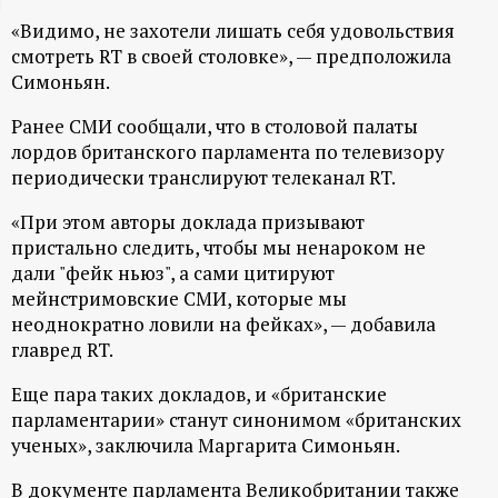
ц
«Видимо, не захотели лишать себя удовольствия
смотреть RT в своей столовке», — предположила
и
Симоньян.
Ранее СМИ сообщали, что в столовой палаты
о
лордов британского парламента по телевизору
периодически транслируют телеканал RT.
н
«При этом авторы доклада призывают
н
пристально следить, чтобы мы ненароком не
дали "фейк ньюз", а сами цитируют
ы
мейнстримовские СМИ, которые мы
неоднократно ловили на фейках», — добавила
й
главред RT.
Еще пара таких докладов, и «британские
п
парламентарии» станут синонимом «британских
ученых», заключила Маргарита Симоньян.
о
В документе парламента Великобритании также