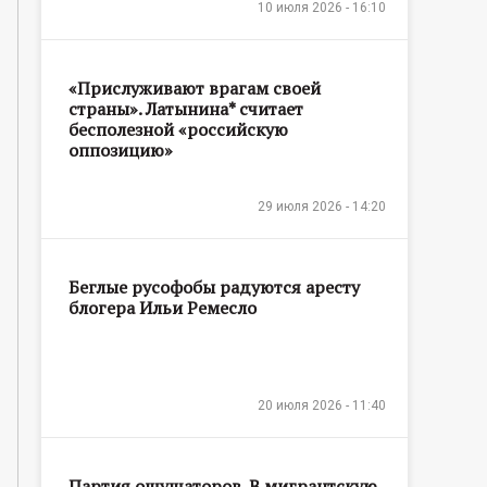
10 июля 2026 - 16:10
«Прислуживают врагам своей
страны». Латынина* считает
бесполезной «российскую
оппозицию»
29 июля 2026 - 14:20
Беглые русофобы радуются аресту
блогера Ильи Ремесло
20 июля 2026 - 11:40
Партия ощущаторов. В мигрантскую