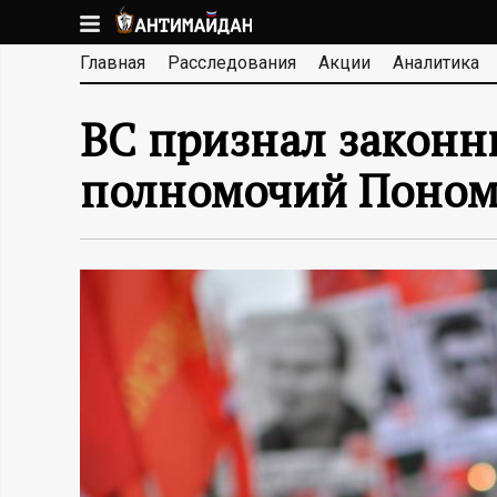
Перейти
к
А
Главная
Расследования
Акции
Аналитика
основному
содержанию
Н
ВС признал законн
Т
полномочий Поном
И
М
А
Й
Д
А