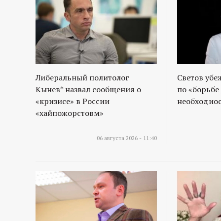
р
т
а
л
Либеральный политолог
Светов убе
Кынев* назвал сообщения о
по «борьбе
«кризисе» в России
необходиос
«хайпожорстовм»
06 августа 2026 - 11:40