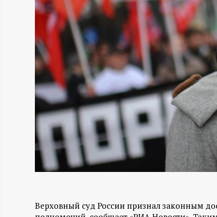
Н
-
и
н
ф
о
р
м
а
Верховный суд России признал законным до
полномочий, сообщает «РИА Новости». Таким