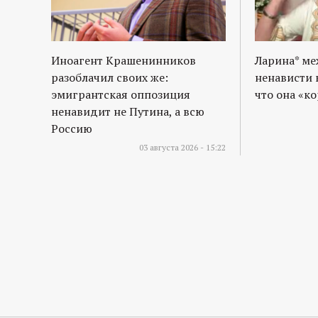
Иноагент Крашенинников
Ларина* м
разоблачил своих же:
ненависти 
эмигрантская оппозиция
что она «к
ненавидит не Путина, а всю
Россию
03 августа 2026 - 15:22