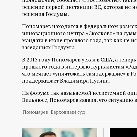
ц
решение первой инстанции ВС, которая не 
решения Госдумы.
и
Пономарев находится в федеральном розыске.
инновационного центра «Сколково» на сумму
о
мандата в июне прошлого года, так как не ис
заседаниях Госдумы.
н
В 2015 году Пономарев уехал в США, а теперь
н
прошлого года в интервью журналистам «Ра
что мечтает «уничтожить самодержавие» в Рос
ы
поддерживает Владимира Путина.
На форуме так называемой несистемной оппо
й
Вильнюсе, Пономарев заявил, что ситуацию 
п
Пономарев
Верховный суд
о