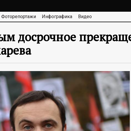
Фоторепортажи
Инфографика
Видео
ым досрочное прекращ
арева