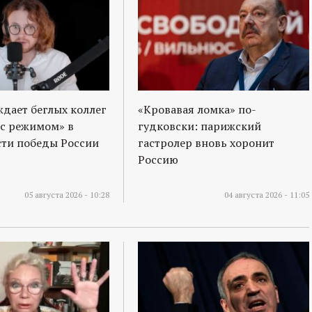
ждает беглых коллег
«Кровавая ломка» по-
 с режимом» в
гудковски: парижский
ти победы России
гастролер вновь хоронит
Россию
05 августа 2026 - 10:28
04 августа 2026 - 11:05