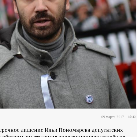
09 марта 2017 - 15:42
срочное лишение Ильи Пономарева депутатских
 образом, он отклонил апелляционную жалобу на