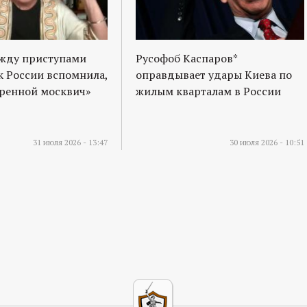
ежду приступами
Русофоб Каспаров*
к России вспомнила,
оправдывает удары Киева по
оренной москвич»
жилым кварталам в России
31 июля 2026 - 13:47
30 июля 2026 - 10:51