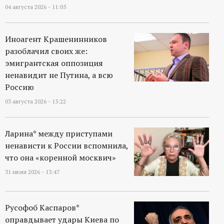
04 августа 2026 - 11:05
Иноагент Крашенинников
разоблачил своих же:
эмигрантская оппозиция
ненавидит не Путина, а всю
Россию
03 августа 2026 - 15:22
Ларина* между приступами
ненависти к России вспомнила,
что она «коренной москвич»
31 июля 2026 - 13:47
Русофоб Каспаров*
оправдывает удары Киева по