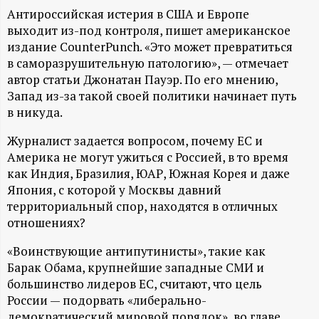
А
Антироссийская истерия в США и Европе
Н
выходит из-под контроля, пишет американское
издание CounterPunch. «Это может превратиться
-
в саморазрушительную патологию», — отмечает
автор статьи Джонатан Пауэр. По его мнению,
Запад из-за такой своей политики начинает путь
и
в никуда.
н
Журналист задается вопросом, почему ЕС и
Америка не могут ужиться с Россией, в то время
ф
как Индия, Бразилия, ЮАР, Южная Корея и даже
Япония, с которой у Москвы давний
о
территориальный спор, находятся в отличных
отношениях?
р
«Воинствующие антипутинисты», такие как
Барак Обама, крупнейшие западные СМИ и
м
большинство лидеров ЕС, считают, что цель
России — подорвать «либерально-
а
демократический мировой порядок», во главе