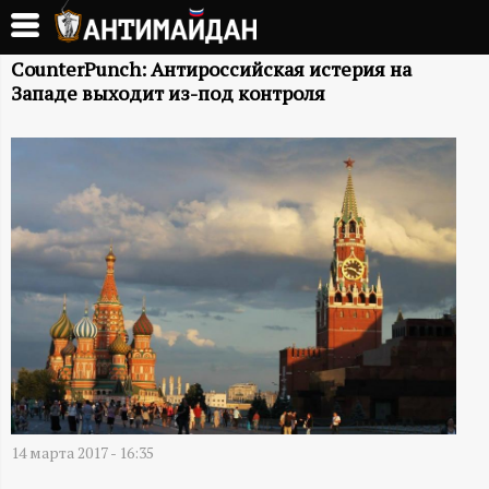
Перейти
к
А
основному
CounterPunch: Антироссийская истерия на
Западе выходит из-под контроля
содержанию
Н
Т
И
М
А
Й
Д
14 марта 2017 - 16:35