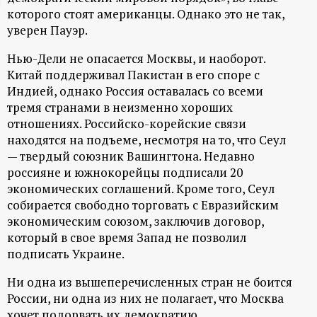
которого стоят американцы. Однако это не так,
ц
уверен Пауэр.
и
Нью-Дели не опасается Москвы, и наоборот.
Китай поддерживал Пакистан в его споре с
о
Индией, однако Россия оставалась со всеми
тремя странами в неизменно хороших
н
отношениях. Российско-корейские связи
находятся на подъеме, несмотря на то, что Сеул
н
— твердый союзник Вашингтона. Недавно
россияне и южнокорейцы подписали 20
ы
экономических соглашений. Кроме того, Сеул
собирается свободно торговать с Евразийским
й
экономическим союзом, заключив договор,
который в свое время Запад не позволил
подписать Украине.
п
Ни одна из вышеперечисленных стран не боится
о
России, ни одна из них не полагает, что Москва
хочет подорвать их демократию.