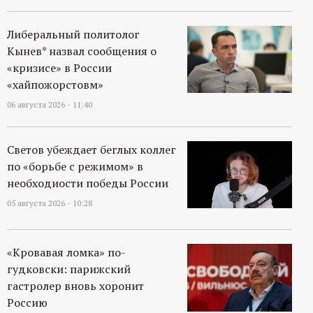
Либеральный политолог
Кынев* назвал сообщения о
«кризисе» в России
«хайпожорстовм»
06 августа 2026 - 11:40
Светов убеждает беглых коллег
по «борьбе с режимом» в
необходиости победы России
05 августа 2026 - 10:28
«Кровавая ломка» по-
гудковски: парижский
гастролер вновь хоронит
Россию