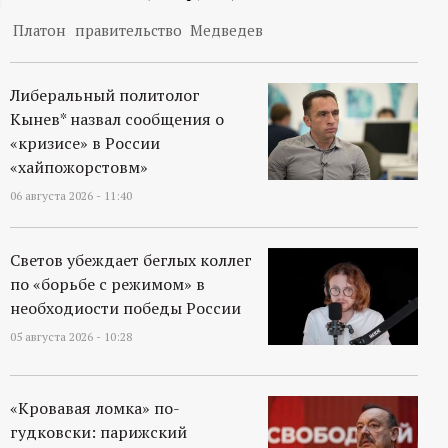
ц
Платон
правительство
Медведев
и
Либеральный политолог
Кынев* назвал сообщения о
о
«кризисе» в России
«хайпожорстовм»
н
06 августа 2026 - 11:40
н
Светов убеждает беглых коллег
ы
по «борьбе с режимом» в
необходиости победы России
й
05 августа 2026 - 10:28
п
«Кровавая ломка» по-
о
гудковски: парижский