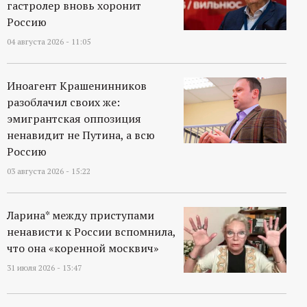
гастролер вновь хоронит
р
Россию
т
04 августа 2026 - 11:05
а
Иноагент Крашенинников
разоблачил своих же:
л
эмигрантская оппозиция
ненавидит не Путина, а всю
Россию
03 августа 2026 - 15:22
Ларина* между приступами
ненависти к России вспомнила,
что она «коренной москвич»
31 июля 2026 - 13:47