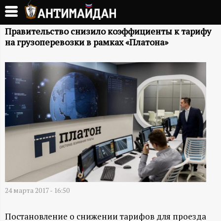
Перейти
к
А
основному
Правительство снизило коэффициенты к тарифу
на грузоперевозки в рамках «Платона»
содержанию
Н
Т
И
М
А
Й
24 марта 2017 - 16:50
Д
Постановление о снижении тарифов для проезда