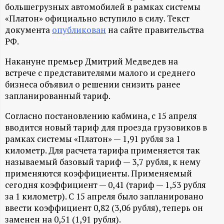
А
большегрузных автомобилей в рамках системы
«Платон» официально вступило в силу. Текст
Н
документа
опубликован
на сайте правительства
РФ.
-
Накануне премьер Дмитрий Медведев на
и
встрече с представителями малого и среднего
бизнеса объявил о решении снизить ранее
н
запланированный тариф.
Согласно постановлению кабмина, с 15 апреля
ф
вводится новый тариф для проезда грузовиков в
рамках системы «Платон» — 1,91 рубля за 1
о
километр. Для расчета тарифа применяется так
называемый базовый тариф — 3,7 рубля, к нему
р
применяются коэффициенты. Применяемый
сегодня коэффициент — 0,41 (тариф — 1,53 рубля
м
за 1 километр). С 15 апреля было запланировано
ввести коэффициент 0,82 (3,06 рубля), теперь он
а
заменен на 0,51 (1,91 рубля).