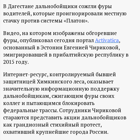
А
В Дагестане дальнобойщики сожгли фуры
Н
водителей, которые проигнорировали местную
стачку против системы «Платон».
-
Видео, на котором изображены обгоревшие
фуры, опубликовал сегодня портал
Activatica
,
и
основанный в Эстонии Евгенией Чириковой,
эмигрировавшей в прибалтийскую республику в
н
2015 году.
ф
Интернет-ресурс, контролируемый бывшей
защитницей Химкинского леса, оказывает
о
значительную информационную поддержку
дальнобойщикам, сжигающим фуры своих
р
коллег и пытающимся блокировать
федеральные трассы. Сотрудники Чириковой
стараются представить акции дальнобойщиков
м
как грандиозный стихийный протест,
охвативший крупнейшие города России.
а