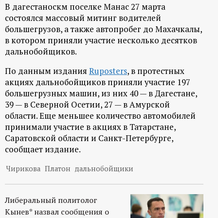
В дагестаноскм поселке Манас 27 марта
ц
состоялся массовый митинг водителей
большегрузов, а также автопробег до Махачкалы,
и
в котором приняли участие несколько десятков
дальнобойщиков.
о
По данным издания
Ruposters
, в протестных
н
акциях дальнобойщиков приняли участие 197
большегрузных машин, из них 40 — в Дагестане,
39 — в Северной Осетии, 27 — в Амурской
н
области. Еще меньшее количество автомобилей
принимали участие в акциях в Татарстане,
ы
Саратовской области и Санкт-Петербурге,
сообщает издание.
й
Чирикова
Платон
дальнобойщики
п
о
Либеральный политолог
Кынев* назвал сообщения о