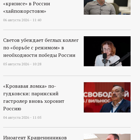
р
«кризисе» в России
«хайпожорстовм»
т
06 августа 2026 - 11:40
а
Светов убеждает беглых коллег
л
по «борьбе с режимом» в
необходиости победы России
05 августа 2026 - 10:28
«Кровавая ломка» по-
гудковски: парижский
гастролер вновь хоронит
Россию
04 августа 2026 - 11:05
Иноагент Крашенинников