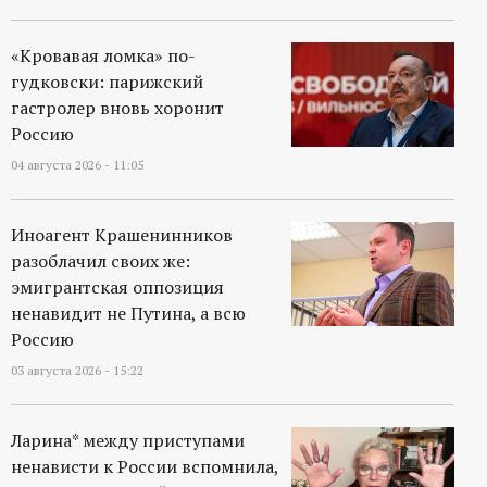
р
«Кровавая ломка» по-
т
гудковски: парижский
гастролер вновь хоронит
а
Россию
л
04 августа 2026 - 11:05
Иноагент Крашенинников
разоблачил своих же:
эмигрантская оппозиция
ненавидит не Путина, а всю
Россию
03 августа 2026 - 15:22
Ларина* между приступами
ненависти к России вспомнила,