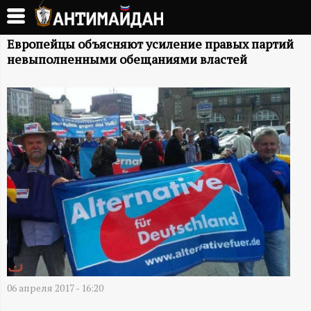
Перейти
к
А
основному
Европейцы объясняют усиление правых партий
невыполненными обещаниями властей
содержанию
Н
Т
И
М
А
Й
Д
06 апреля 2017 - 16:20