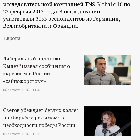
исследовательской компанией TNS Global с 16 по
ц
22 февраля 2017 года. В исследовании
участвовали 3055 респондентов из Германии,
и
Великобритании и Франции.
о
Европа
н
Либеральный политолог
Кынев* назвал сообщения о
н
«кризисе» в России
«хайпожорстовм»
ы
06 августа 2026 - 11:40
й
Светов убеждает беглых коллег
п
по «борьбе с режимом» в
необходиости победы России
о
05 августа 2026 - 10:28