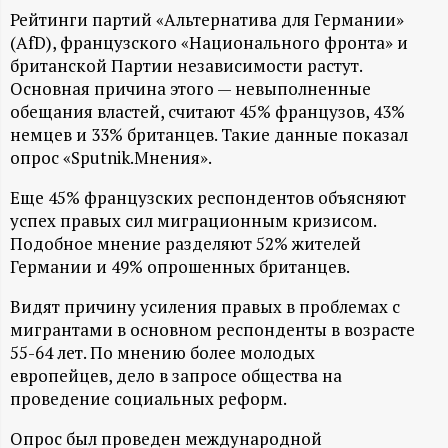
А
Рейтинги партий «Альтернатива для Германии»
Н
(AfD), французского «Национального фронта» и
британской Партии независимости растут.
Основная причина этого — невыполненные
-
обещания властей, считают 45% французов, 43%
немцев и 33% британцев. Такие данные показал
и
опрос «Sputnik.Мнения».
н
Еще 45% французских респондентов объясняют
успех правых сил миграционным кризисом.
ф
Подобное мнение разделяют 52% жителей
Германии и 49% опрошенных британцев.
о
Видят причину усиления правых в проблемах с
р
мигрантами в основном респонденты в возрасте
55-64 лет. По мнению более молодых
европейцев, дело в запросе общества на
м
проведение социальных реформ.
а
Опрос был проведен международной