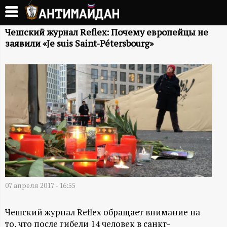
Перейти
к
А
основному
Чешский журнал Reflex: Почему европейцы не
заявили «Je suis Saint-Pétersbourg»
содержанию
Н
Т
И
М
А
Й
07 апреля 2017 - 16:55
Д
Чешский журнал Reflex обращает внимание на
то, что после гибели 14 человек в санкт-