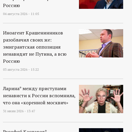
Россию
04 августа 2026 - 11:05
Иноагент Крашенинников
разоблачил своих же:
эмигрантская оппозиция
ненавидит не Путина, а всю
Россию
03 августа 2026 - 15:22
Ларина* между приступами
ненависти к России вспомнила,
что она «коренной москвич»
31 июля 2026 - 13:47
Русофоб Каспаров*