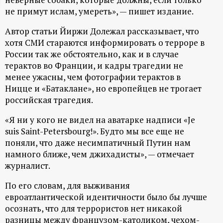
не примут ислам, умереть», — пишет издание.
ц
Автор статьи Йиржи Долежал рассказывает, что
и
хотя СМИ стараются информировать о терроре в
России так же обстоятельно, как и в случае
о
терактов во Франции, и кадры трагедии не
менее ужасны, чем фотографии терактов в
н
Ницце и «Батаклане», но европейцев не трогает
российская трагедия.
н
«Я ни у кого не видел на аватарке надписи «Je
suis Saint-Pеtersbourg!». Будто мы все еще не
ы
поняли, что даже несимпатичный Путин нам
намного ближе, чем джихадисты», — отмечает
й
журналист.
п
По его словам, для выживания
евроатлантической идентичности было бы лучше
о
осознать, что для террористов нет никакой
разницы между французом-католиком, чехом-