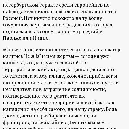
А
петербургском теракте среди европейцев не
наблюдается никакого всплеска солидарности с
Н
Россией. Нет ничего похожего на ту волну
сочувствия жертвам и пострадавшим, которая
-
поднималась в соцсетях после трагедий в
Париже или Ницце.
и
«Ставить после террористического акта на аватар
н
надпись "Je suis" и имя жертвы — сегодня уже
клише. И, когда случается какой-то
ф
террористический акт, когда джихадистам что-
то удается, к этому клише, конечно, прибегает и
о
автор данной статьи. Это какое-никакое, пусть и
незначительное, выражение солидарности,
р
подтверждение того факта, что вы
воспринимаете этот террористический акт как
м
нападение на себя самого, на нашу страну. Ведь
джихадисты не разбирают ни чехов, ни
а
французов, ни бельгийцев. Для них мы все —
неверные собаки, которые должны, если только