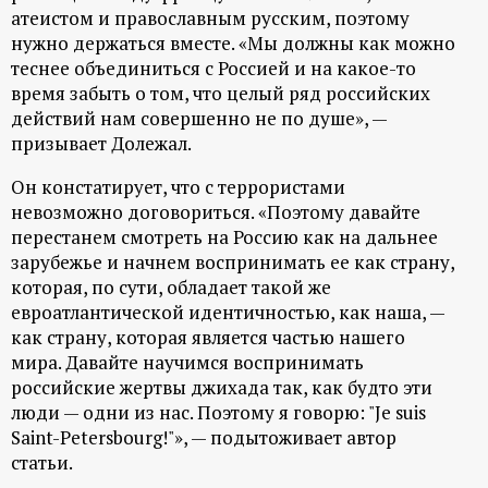
р
атеистом и православным русским, поэтому
нужно держаться вместе. «Мы должны как можно
т
теснее объединиться с Россией и на какое-то
время забыть о том, что целый ряд российских
а
действий нам совершенно не по душе», —
призывает Долежал.
л
Он констатирует, что с террористами
невозможно договориться. «Поэтому давайте
перестанем смотреть на Россию как на дальнее
зарубежье и начнем воспринимать ее как страну,
которая, по сути, обладает такой же
евроатлантической идентичностью, как наша, —
как страну, которая является частью нашего
мира. Давайте научимся воспринимать
российские жертвы джихада так, как будто эти
люди — одни из нас. Поэтому я говорю: "Je suis
Saint-Pеtersbourg!"», — подытоживает автор
статьи.