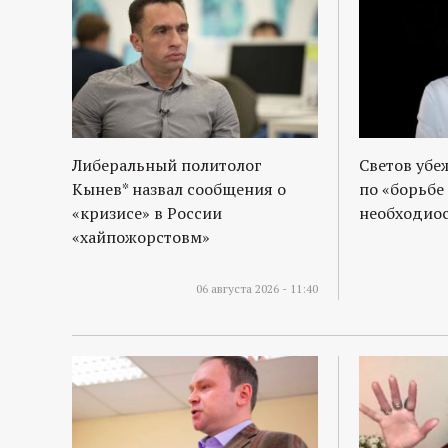
р
т
а
л
Либеральный политолог
Светов убе
Кынев* назвал сообщения о
по «борьбе
«кризисе» в России
необходиос
«хайпожорстовм»
06 августа 2026 - 11:40