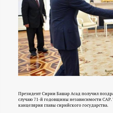
Н
-
и
н
ф
о
р
Президент Сирии Башар Асад получил поздр
м
случаю 71-й годовщины независимости САР. 
канцелярия главы сирийского государства.
а