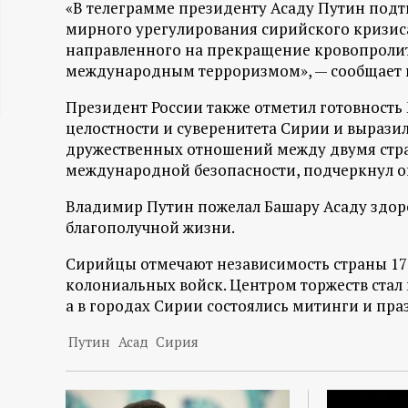
«В телеграмме президенту Асаду Путин под
ц
мирного урегулирования сирийского кризис
направленного на прекращение кровопролити
и
международным терроризмом», — сообщает пре
Президент России также отметил готовность
о
целостности и суверенитета Сирии и вырази
дружественных отношений между двумя стра
н
международной безопасности, подчеркнул о
н
Владимир Путин пожелал Башару Асаду здоров
благополучной жизни.
ы
Сирийцы отмечают независимость страны 17 
й
колониальных войск. Центром торжеств стал
а в городах Сирии состоялись митинги и пр
п
Путин
Асад
Сирия
о