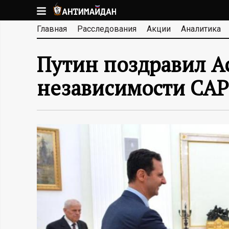
Перейти
к
А
Главная
Расследования
Акции
Аналитика
основному
содержанию
Н
Путин поздравил А
Т
независимости САР
И
М
А
Й
Д
А