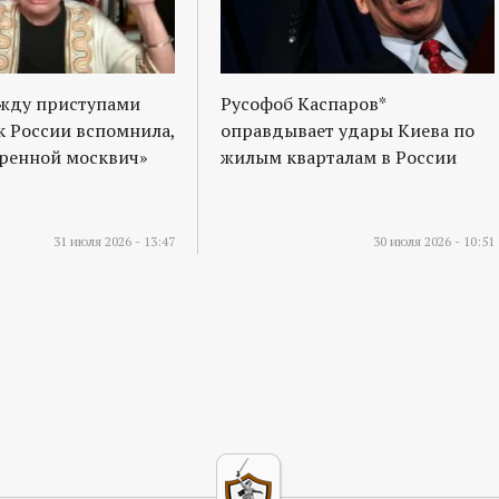
ежду приступами
Русофоб Каспаров*
к России вспомнила,
оправдывает удары Киева по
оренной москвич»
жилым кварталам в России
31 июля 2026 - 13:47
30 июля 2026 - 10:51