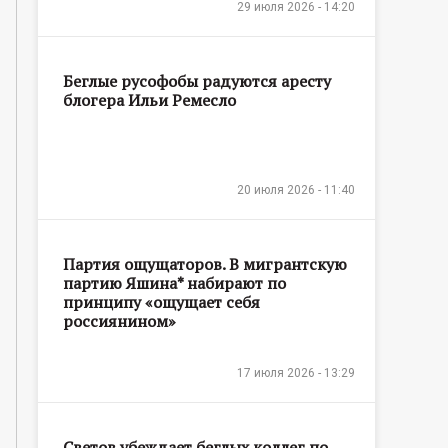
29 июля 2026 - 14:20
Беглые русофобы радуются аресту
блогера Ильи Ремесло
20 июля 2026 - 11:40
Партия ощущаторов. В мигрантскую
партию Яшина* набирают по
принципу «ощущает себя
россиянином»
17 июля 2026 - 13:29
Светов убеждает беглых коллег по