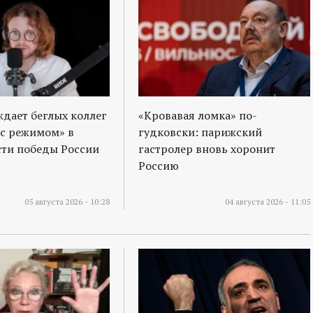
ждает беглых коллег
«Кровавая ломка» по-
 с режимом» в
гудковски: парижский
ти победы России
гастролер вновь хоронит
Россию
05 августа 2026 - 10:28
04 августа 2026 - 11:05