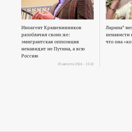
Иноагент Крашенинников
Ларина* м
разоблачил своих же:
ненависти 
эмигрантская оппозиция
что она «к
ненавидит не Путина, а всю
Россию
03 августа 2026 - 15:22