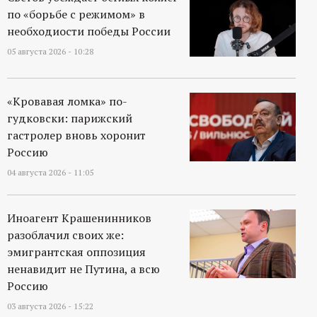
р
по «борьбе с режимом» в
необходиости победы России
т
05 августа 2026 - 10:28
а
«Кровавая ломка» по-
л
гудковски: парижский
гастролер вновь хоронит
Россию
04 августа 2026 - 11:05
Иноагент Крашенинников
разоблачил своих же:
эмигрантская оппозиция
ненавидит не Путина, а всю
Россию
03 августа 2026 - 15:22