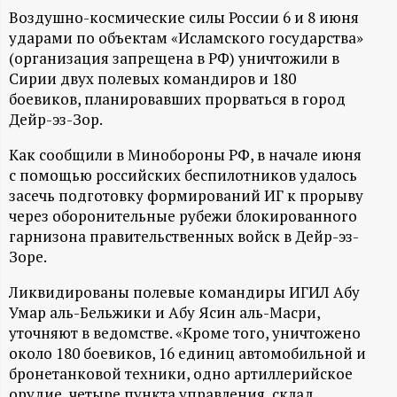
А
Воздушно-космические силы России 6 и 8 июня
Н
ударами по объектам «Исламского государства»
(организация запрещена в РФ) уничтожили в
-
Сирии двух полевых командиров и 180
боевиков, планировавших прорваться в город
Дейр-эз-Зор.
и
Как сообщили в Минобороны РФ, в начале июня
н
с помощью российских беспилотников удалось
засечь подготовку формирований ИГ к прорыву
ф
через оборонительные рубежи блокированного
гарнизона правительственных войск в Дейр-эз-
о
Зоре.
р
Ликвидированы полевые командиры ИГИЛ Абу
Умар аль-Бельжики и Абу Ясин аль-Масри,
уточняют в ведомстве. «Кроме того, уничтожено
м
около 180 боевиков, 16 единиц автомобильной и
бронетанковой техники, одно артиллерийское
а
орудие, четыре пункта управления, склад