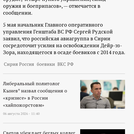
оружия и боеприпасов», — отмечается в
ц
сообщении.
и
5 мая начальник Главного оперативного
управления Генштаба ВС РФ Сергей Рудской
о
заявил, что российская авиагруппа в Сирии
сосредоточит усилия на освобождении Дейр-эз-
н
Зора, находящегося в осаде боевиков с 2014 года.
н
Сирия Россия
боевики
ВКС РФ
ы
Либеральный политолог
Кынев* назвал сообщения о
й
«кризисе» в России
«хайпожорстовм»
п
06 августа 2026 - 11:40
о
Светов убеждает беглых коллег