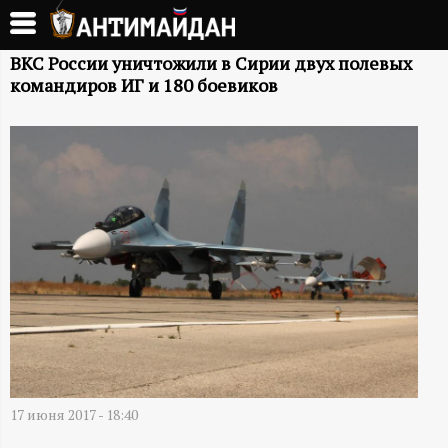
Перейти
к
А
основному
ВКС России уничтожили в Сирии двух полевых
командиров ИГ и 180 боевиков
содержанию
Н
Т
И
М
А
Й
Д
17 июня 2017 - 18:40