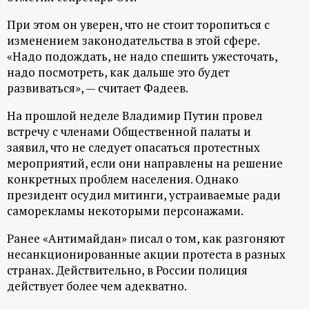
ц
При этом он уверен, что не стоит торопиться с
изменением законодательства в этой сфере.
и
«Надо подождать, не надо спешить ужесточать,
надо посмотреть, как дальше это будет
о
развиваться», — считает Фадеев.
На прошлой неделе Владимир Путин провел
н
встречу с членами Общественной палаты и
заявил, что не следует опасаться протестных
н
мероприятий, если они направлены на решение
конкретных проблем населения. Однако
ы
президент осудил митинги, устраиваемые ради
саморекламы некоторыми персонажами.
й
Ранее «Антимайдан» писал о том, как разгоняют
п
несанкционированные акции протеста в разных
странах. Действительно, в России полиция
о
действует более чем адекватно.