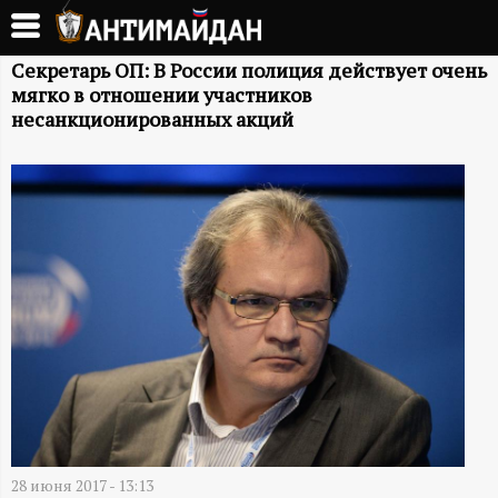
Перейти
к
А
основному
Секретарь ОП: В России полиция действует очень
мягко в отношении участников
содержанию
Н
несанкционированных акций
Т
И
М
А
Й
Д
28 июня 2017 - 13:13