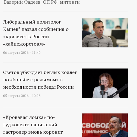
Валерий Фадеев
ОП РФ
митинги
р
т
Либеральный политолог
Кынев* назвал сообщения о
а
«кризисе» в России
«хайпожорстовм»
л
06 августа 2026 - 11:40
Светов убеждает беглых коллег
по «борьбе с режимом» в
необходиости победы России
05 августа 2026 - 10:28
«Кровавая ломка» по-
гудковски: парижский
гастролер вновь хоронит