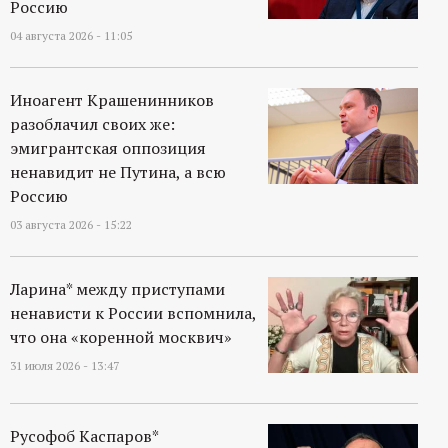
Россию
04 августа 2026 - 11:05
Иноагент Крашенинников
разоблачил своих же:
эмигрантская оппозиция
ненавидит не Путина, а всю
Россию
03 августа 2026 - 15:22
Ларина* между приступами
ненависти к России вспомнила,
что она «коренной москвич»
31 июля 2026 - 13:47
Русофоб Каспаров*