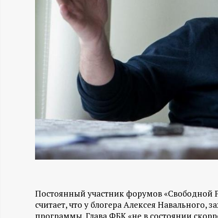
Н
-
и
н
ф
о
р
м
Постоянный участник форумов «Свободной Р
считает, что у блогера Алексея Навального, 
а
программы. Глава ФБК «не в состоянии скор