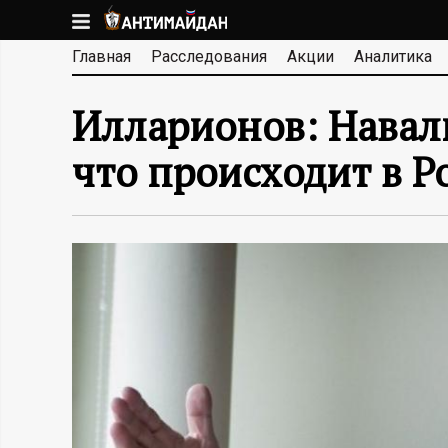
Перейти
к
А
Главная
Расследования
Акции
Аналитика
основному
содержанию
Н
Илларионов: Навал
Т
что происходит в Р
И
М
А
Й
Д
А