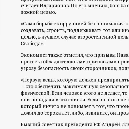
считает Илларионов. По его мнению, борьба 
ц
ложной целью.
и
«Сама борьба с коррупцией без понимания т
создавать, строить, поддерживать тот или и
о
целью, в лучшем случае второстепенной цель
Свобода».
н
Экономист также отметил, что призывы Нав
протеста обладают явными признаками пров
н
угрозу безопасность своих сторонников, под
ы
«Первую вещь, которую должен предпринять
— это обеспечить максимальную безопасност
й
физической. Если человек этого не делает, то
они попадали в эти списки. Если он этого н
п
который ничего не понимает в том, что проис
дожил до сорока лет, либо, извините, он про
о
Бывший советник президента РФ Андрей Илл