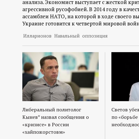
р
анализа. Экономист выступает с жесткой кри
агрессивной русофобией. В 2014 году в каче
ассамблеи НАТО, на которой в ходе своего в
т
Украине готовится к четвертой мировой войн
а
Илларионов
Навальный
оппозиция
л
Либеральный политолог
Светов убе
Кынев* назвал сообщения о
по «борьбе
«кризисе» в России
необходиос
«хайпожорстовм»