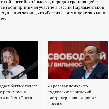
тикой российской власти, нередко граничащей с
стве гостя принимал участие в сессии Парламентской
ыступления заявил, что «Россия своими действиями на
е».
ждает беглых коллег
«Кровавая ломка» по-
 с режимом» в
гудковски: парижский
ти победы России
гастролер вновь хоронит
Россию