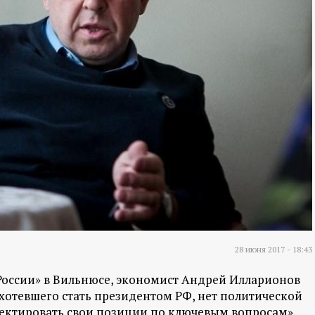
28 июня 2017 - 18:43
оссии» в Вильнюсе, экономист Андрей Илларионов
захотевшего стать президентом РФ, нет политической
ректировать свои позиции по ключевым вопросам»,