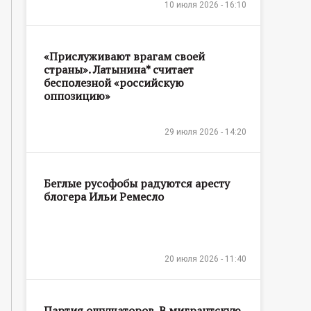
10 июля 2026 - 16:10
«Прислуживают врагам своей
страны». Латынина* считает
бесполезной «российскую
оппозицию»
29 июля 2026 - 14:20
Беглые русофобы радуются аресту
блогера Ильи Ремесло
20 июля 2026 - 11:40
Партия ощущаторов. В мигрантскую