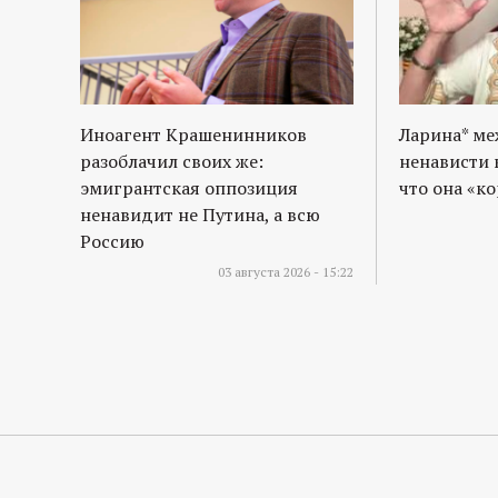
Иноагент Крашенинников
Ларина* м
разоблачил своих же:
ненависти 
эмигрантская оппозиция
что она «к
ненавидит не Путина, а всю
Россию
03 августа 2026 - 15:22