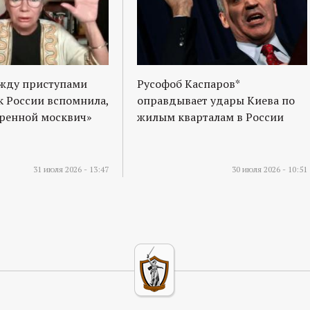
ежду приступами
Русофоб Каспаров*
к России вспомнила,
оправдывает удары Киева по
оренной москвич»
жилым кварталам в России
31 июля 2026 - 13:47
30 июля 2026 - 10:51