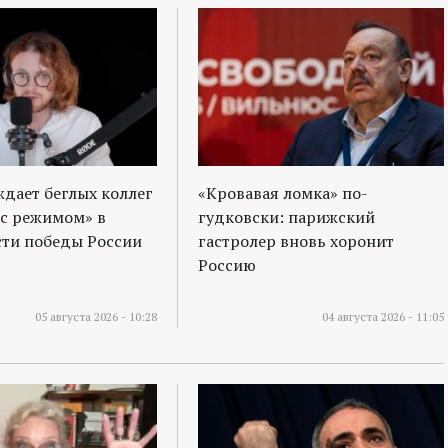
ждает беглых коллег
«Кровавая ломка» по-
 с режимом» в
гудковски: парижский
ти победы России
гастролер вновь хоронит
Россию
05 августа 2026 - 10:28
04 августа 2026 - 11:05