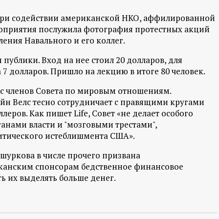
при содействии американской НКО, аффилированной
роприятия послужила фотография протестных акций
ения Навального и его коллег.
публики. Вход на нее стоил 20 долларов, для
 7 долларов. Пришло на лекцию в итоге 80 человек.
ь с членов Совета по мировым отношениям.
н Велс тесно сотрудничает с правящими кругами
еров. Как пишет Life, Совет «не делает особого
ганами власти и "мозговыми трестами",
итического истеблишмента США».
шуркова в числе прочего призвана
анским спонсорам бедственное финансовое
 их выделять больше денег.