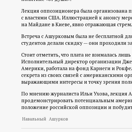
р
Лекция оппозиционера была организована 
т
с властями США. Иллюстрацией к анонсу ме
на Майдане в Киеве, явно отражающая стремл
а
Встреча с Ашурковым была не бесплатной для 
студентов делали скидку — они проходили за
л
Стоит отметить, что плата не взималась лиш
Исполнительный директор организации Джей
Америки, работала на фонд Карнеги и Рокфелл
секрета из своих связей с американскими ор
выражающими интересы и точку зрения пол
По мнению журналиста Ильи Ухова, лекция А
продемонстрировать потенциальным америк
положение российской оппозиции и побудить
Навальный
Ашурков