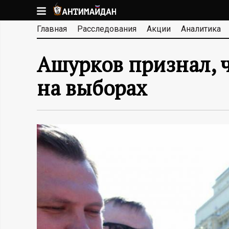
Перейти
к
А
Главная
Расследования
Акции
Аналитика
основному
содержанию
Н
Ашурков признал, ч
Т
на выборах
И
М
А
Й
Д
А