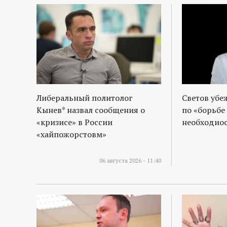
Либеральный политолог
Светов убе
Кынев* назвал сообщения о
по «борьбе
«кризисе» в России
необходиос
«хайпожорстовм»
06 августа 2026 - 11:40