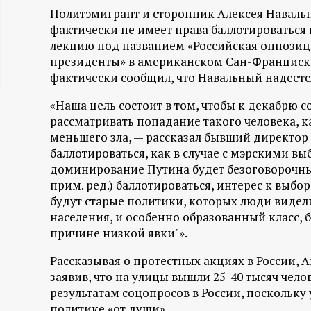
Политэмигрант и сторонник Алексея Навальн
ц
фактически не имеет права баллотироваться
лекцию под названием «Российская оппозиц
и
президенты» в американском Сан-Франциск
фактически сообщил, что Навальный надеетс
о
«Наша цель состоит в том, чтобы к декабрю с
н
рассматривать попадание такого человека, к
меньшего зла, — рассказал бывший директор
н
баллотироваться, как в случае с мэрскими вы
доминирование Путина будет безоговорочны
ы
прим. ред.) баллотироваться, интерес к выб
будут старые политики, которых люди видели
й
населения, и особенно образованный класс,
причине низкой явки"».
п
Рассказывая о протестных акциях в России, А
заявив, что на улицы вышли 25-40 тысяч челов
о
результатам соцопросов в России, поскольку 
политике «от души».