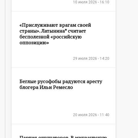
10 июля 2026 - 16:10
«Прислуживают врагам своей
страны». Латынина* считает
бесполезной «российскую
оппозицию»
29 июля 2026 - 14:20
Беглые русофобы радуются аресту
блогера Ильи Ремесло
20 июля 2026 - 11:40
Партия ощущаторов. В мигрантскую