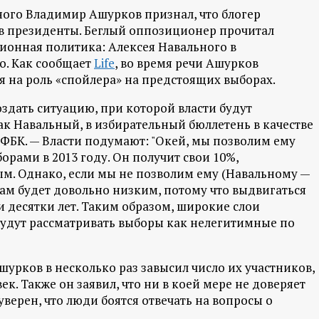
ого Владимир Ашурков признал, что блогер
 в президенты. Беглый оппозиционер прочитал
ионная политика: Алексея Навального в
о. Как сообщает
Life
, во время речи Ашурков
я на роль «спойлера» на предстоящих выборах.
оздать ситуацию, при которой власти будут
ак Навальный, в избирательный бюллетень в качестве
 ФБК. — Власти подумают: "Окей, мы позволим ему
борами в 2013 году. Он получит свои 10%,
м. Однако, если мы не позволим ему (Навальному —
орам будет довольно низким, потому что выдвигаться
 десятки лет. Таким образом, широкие слои
 будут рассматривать выборы как нелегитимные по
шурков в несколько раз завысил число их участников,
ек. Также он заявил, что ни в коей мере не доверяет
уверен, что люди боятся отвечать на вопросы о