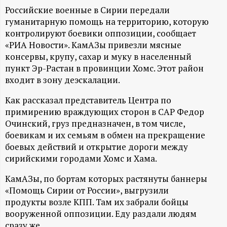
А
Российские военные в Сирии передали
Н
гуманитарную помощь на территорию, которую
контролируют боевики оппозиции, сообщает
-
«РИА Новости». КамАЗы привезли мясные
консервы, крупу, сахар и муку в населенный
пункт Эр-Растан в провинции Хомс. Этот район
и
входит в зону деэскалации.
н
Как рассказал представитель Центра по
примирению враждующих сторон в САР Федор
ф
Очинский, груз предназначен, в том числе,
боевикам и их семьям в обмен на прекращение
о
боевых действий и открытие дороги между
сирийскими городами Хомс и Хама.
р
КамАЗы, по бортам которых растянуты баннеры
«Помощь Сирии от России», выгрузили
м
продукты возле КПП. Там их забрали бойцы
вооруженной оппозиции. Еду раздали людям
а
сразу же.