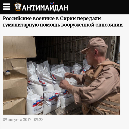
Перейти
к
А
основному
Российские военные в Сирии передали
гуманитарную помощь вооруженной оппозиции
содержанию
Н
Т
И
М
А
Й
Д
09 августа 2017 - 09:23