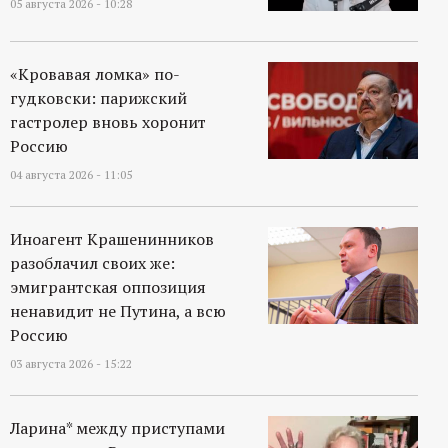
05 августа 2026 - 10:28
р
т
«Кровавая ломка» по-
гудковски: парижский
а
гастролер вновь хоронит
Россию
л
04 августа 2026 - 11:05
Иноагент Крашенинников
разоблачил своих же:
эмигрантская оппозиция
ненавидит не Путина, а всю
Россию
03 августа 2026 - 15:22
Ларина* между приступами