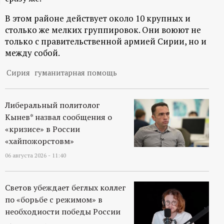
ц
В этом районе действует около 10 крупных и
столько же мелких группировок. Они воюют не
и
только с правительственной армией Сирии, но и
между собой.
о
Сирия
гуманитарная помощь
н
Либеральный политолог
н
Кынев* назвал сообщения о
«кризисе» в России
ы
«хайпожорстовм»
й
06 августа 2026 - 11:40
п
Светов убеждает беглых коллег
по «борьбе с режимом» в
о
необходиости победы России