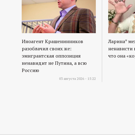
Иноагент Крашенинников
Ларина* м
разоблачил своих же:
ненависти 
эмигрантская оппозиция
что она «к
ненавидит не Путина, а всю
Россию
03 августа 2026 - 15:22