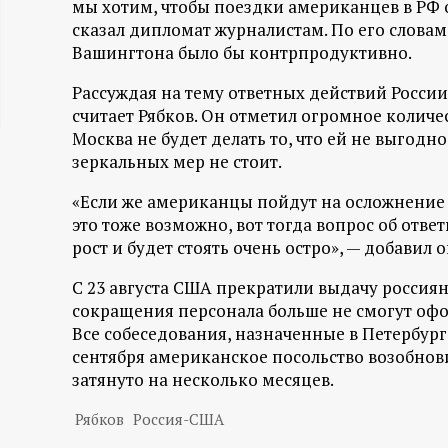
мы хотим, чтобы поездки американцев в РФ
ц
сказал дипломат журналистам. По его словам
Вашингтона было бы контрпродуктивно.
и
Рассуждая на тему ответных действий России
считает Рябков. Он отметил огромное количе
о
Москва не будет делать то, что ей не выгод
зеркальных мер не стоит.
н
«Если же американцы пойдут на осложнение 
н
это тоже возможно, вот тогда вопрос об ответ
рост и будет стоять очень остро», — добавил о
ы
С 23 августа США прекратили выдачу россиян
й
сокращения персонала больше не смогут оф
Все собеседования, назначенные в Петербург
сентября американское посольство возобнови
п
затянуто на несколько месяцев.
о
Рябков
Россия-США