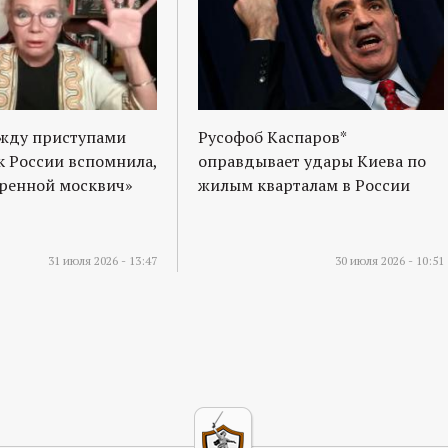
ежду приступами
Русофоб Каспаров*
к России вспомнила,
оправдывает удары Киева по
оренной москвич»
жилым кварталам в России
31 июля 2026 - 13:47
30 июля 2026 - 10:51