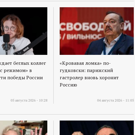
ждает беглых коллег
«Кровавая ломка» по-
 с режимом» в
гудковски: парижский
ти победы России
гастролер вновь хоронит
Россию
05 августа 2026 - 10:28
04 августа 2026 - 11:05