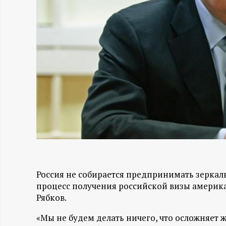
Н
-
и
н
ф
о
р
Россия не собирается предпринимать зеркал
процесс получения российской визы амери
м
Рябков.
а
«Мы не будем делать ничего, что осложняет 