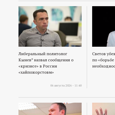
р
т
а
л
Либеральный политолог
Светов убе
Кынев* назвал сообщения о
по «борьбе
«кризисе» в России
необходиос
«хайпожорстовм»
06 августа 2026 - 11:40