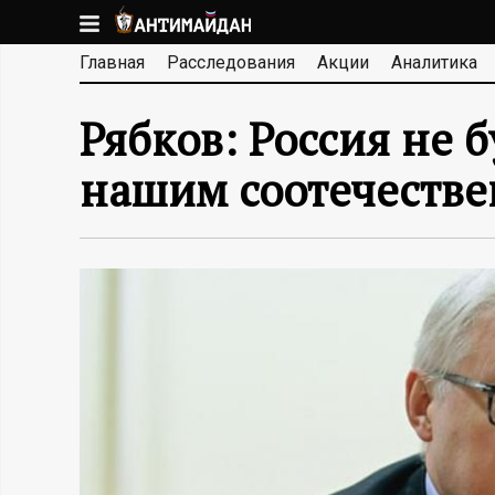
Перейти
к
А
Главная
Расследования
Акции
Аналитика
основному
содержанию
Н
Рябков: Россия не 
Т
нашим соотечеств
И
М
А
Й
Д
А