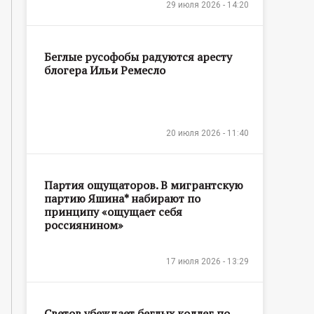
29 июля 2026 - 14:20
Беглые русофобы радуются аресту
блогера Ильи Ремесло
20 июля 2026 - 11:40
Партия ощущаторов. В мигрантскую
партию Яшина* набирают по
принципу «ощущает себя
россиянином»
17 июля 2026 - 13:29
Светов убеждает беглых коллег по