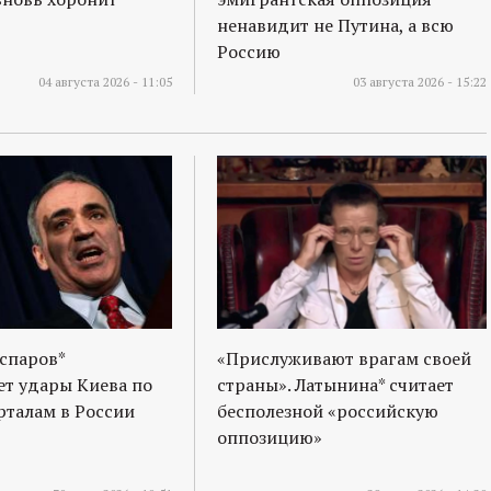
ненавидит не Путина, а всю
Россию
04 августа 2026 - 11:05
03 августа 2026 - 15:22
спаров*
«Прислуживают врагам своей
т удары Киева по
страны». Латынина* считает
талам в России
бесполезной «российскую
оппозицию»