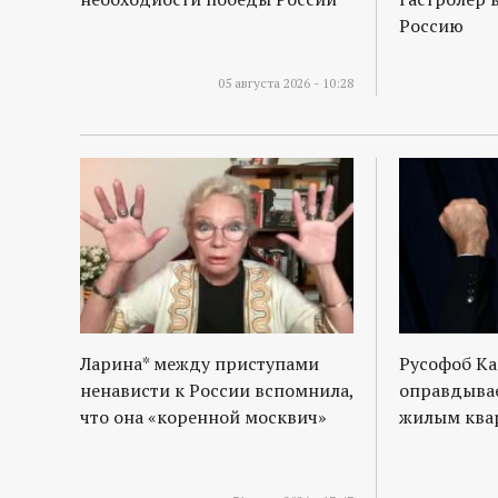
Россию
05 августа 2026 - 10:28
Ларина* между приступами
Русофоб Ка
ненависти к России вспомнила,
оправдывае
что она «коренной москвич»
жилым квар