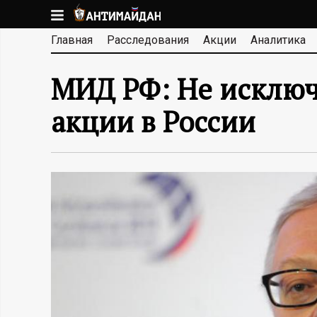
Перейти
к
А
Главная
Расследования
Акции
Аналитика
основному
содержанию
Н
МИД РФ: Не исключ
Т
акции в России
И
М
А
Й
Д
А