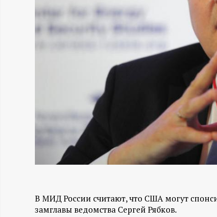
Н
-
и
н
ф
о
р
м
В МИД России считают, что США могут спонси
а
замглавы ведомства Сергей Рябков.