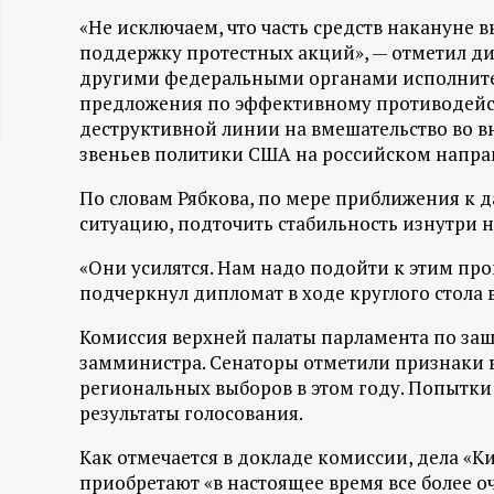
ц
«Не исключаем, что часть средств накануне
поддержку протестных акций», — отметил ди
и
другими федеральными органами исполнител
предложения по эффективному противодей
деструктивной линии на вмешательство во вн
о
звеньев политики США на российском напра
н
По словам Рябкова, по мере приближения к 
ситуацию, подточить стабильность изнутри н
н
«Они усилятся. Нам надо подойти к этим про
ы
подчеркнул дипломат в ходе круглого стола 
Комиссия верхней палаты парламента по защ
й
замминистра. Сенаторы отметили признаки в
региональных выборов в этом году. Попытки 
п
результаты голосования.
о
Как отмечается в докладе комиссии, дела «
приобретают «в настоящее время все более 