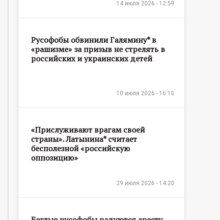
14 июля 2026 - 12:59
Русофобы обвинили Галямину* в
«рашизме» за призыв не стрелять в
российских и украинских детей
10 июля 2026 - 16:10
«Прислуживают врагам своей
страны». Латынина* считает
бесполезной «российскую
оппозицию»
29 июля 2026 - 14:20
Беглые русофобы радуются аресту