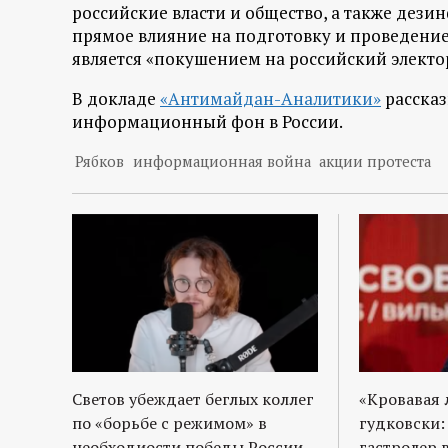
р
российские власти и общество, а также дез
прямое влияние на подготовку и проведение 
т
является «покушением на российский электо
В докладе
«Антимайдан-Аналитики»
рассказ
а
информационный фон в России.
л
Рябков
информационная война
акции протеста
Светов убеждает беглых коллег
«Кровавая 
по «борьбе с режимом» в
гудковски:
необходиости победы России
гастролер 