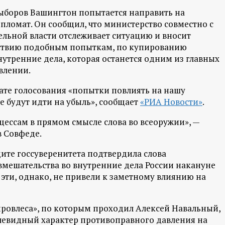
 выборов Вашингтон попытается направить на
пломат. Он сообщил, что министерство совместно с
ьной власти отслеживает ситуацию и вносит
ствию подобным попыткам, по купированию
утренние дела, которая останется одним из главных
влении.
дате голосования «попытки повлиять на нашу
е будут идти на убыль», сообщает
«РИА Новости»
.
цессам в прямом смысле слова во всеоружии», —
в Совфеде.
ите госсуверенитета подтвердила слова
мешательства во внутренние дела России накануне
эти, однако, не привели к заметному влиянию на
Кировлеса», по которым проходил Алексей Навальный,
очевидный характер противоправного давления на