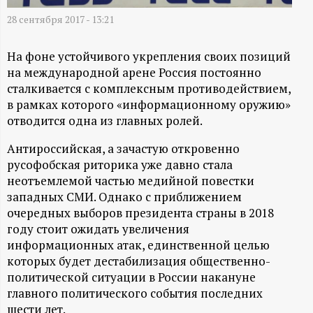
А
28 сентября 2017 - 13:21
Н
На фоне устойчивого укрепления своих позиций
-
на международной арене Россия постоянно
сталкивается с комплексным противодействием,
и
в рамках которого «информационному оружию»
отводится одна из главных ролей.
н
Антироссийская, а зачастую откровенно
ф
русофобская риторика уже давно стала
неотъемлемой частью медийной повестки
о
западных СМИ. Однако с приближением
очередных выборов президента страны в 2018
году стоит ожидать увеличения
р
информационных атак, единственной целью
которых будет дестабилизация общественно-
м
политической ситуации в России накануне
главного политического события последних
а
шести лет.