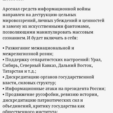
ц
Арсенал средств информационной войны
направлен на деструкцию цельных
и
мировоззрений, личных убеждений и ценностей
и замену их искусственными фантомами,
о
позволяющими манипулировать массовым
сознанием. И будет включать в себя:
н
• Разжигание межнациональной и
межрелигиозной розни;
н
• Поддержку сепаратистских настроений: Урал,
Сибирь, Северный Кавказ, Дальний Восток,
ы
Татарстан и т.д.;
• Дискредитацию органов государственной
й
власти, силовых структур;
• Информационные атаки на президента России;
п
• Продвижение русофобии, ревизию истории,
дискредитацию патриотических сил и
о
объединений, критику государства как
общественного института;