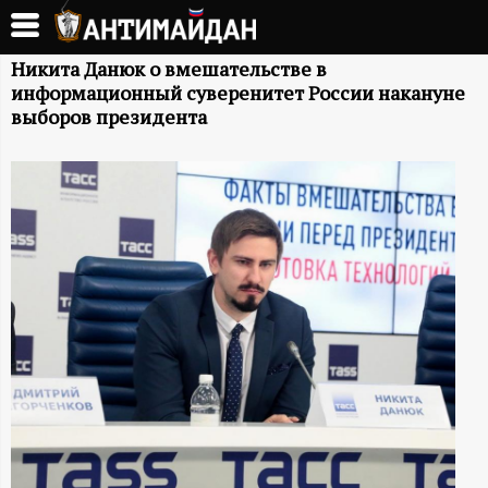
Перейти
к
А
основному
Никита Данюк о вмешательстве в
информационный суверенитет России накануне
содержанию
Н
выборов президента
Т
И
М
А
Й
Д