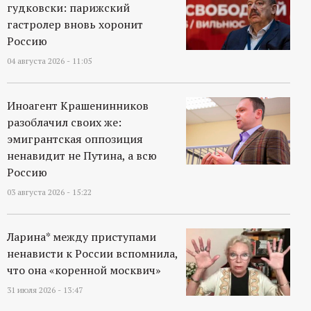
гудковски: парижский
гастролер вновь хоронит
Россию
04 августа 2026 - 11:05
Иноагент Крашенинников
разоблачил своих же:
эмигрантская оппозиция
ненавидит не Путина, а всю
Россию
03 августа 2026 - 15:22
Ларина* между приступами
ненависти к России вспомнила,
что она «коренной москвич»
31 июля 2026 - 13:47