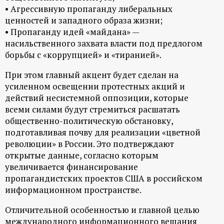
р
• Агрессивную пропаганду либеральных
ценностей и западного образа жизни;
т
• Пропаганду идей «майдана» —
насильственного захвата власти под предлогом
а
борьбы с «коррупцией» и «тиранией».
При этом главный акцент будет сделан на
л
усиленном освещении протестных акций и
действий несистемной оппозиции, которые
всеми силами будут стремиться расшатать
общественно-политическую обстановку,
подготавливая почву для реализации «цветной
революции» в России. Это подтверждают
открытые данные, согласно которым
увеличивается финансирование
пропагандистских проектов США в российском
информационном пространстве.
Отличительной особенностью и главной целью
международного информационного вещания