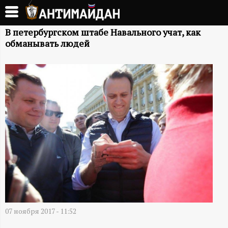
Перейти
к
А
основному
В петербургском штабе Навального учат, как
обманывать людей
содержанию
Н
Т
И
М
А
Й
Д
07 ноября 2017 - 11:52