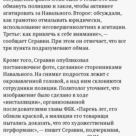
обмануть полицию и закон, чтобы активнее
ц
агитировать за Навального. Второе: обсуждали,
как грамотно отмазывать юридически,
и
использование несовершеннолетних в агитации.
Третье: как привлечь к себе внимание», —
о
сообщает Серавин. При этом он отмечает, что все
три пункта подразумевают обман.
н
Кроме того, Серавин опубликовал
н
постановочное фото, сделанное сторонниками
Навального. На снимке подросток лежит с
ы
окровавленной головой, а над ним склоняются
сотрудники полиции. Политолог уточняет, что
й
изображение было сделано в ходе
«инсталляции», организованной
последователями главы ФБК. «Парень лег, его
п
облили краской, а милиции его товарищи
пытались доказать, что это художественный
о
перформанс», — пишет Серавин, подчеркивая,