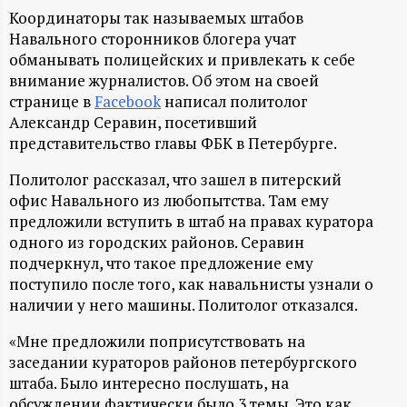
А
Координаторы так называемых штабов
Н
Навального сторонников блогера учат
обманывать полицейских и привлекать к себе
-
внимание журналистов. Об этом на своей
странице в
Facebook
написал политолог
Александр Серавин, посетивший
и
представительство главы ФБК в Петербурге.
н
Политолог рассказал, что зашел в питерский
офис Навального из любопытства. Там ему
ф
предложили вступить в штаб на правах куратора
одного из городских районов. Серавин
о
подчеркнул, что такое предложение ему
поступило после того, как навальнисты узнали о
р
наличии у него машины. Политолог отказался.
«Мне предложили поприсутствовать на
м
заседании кураторов районов петербургского
штаба. Было интересно послушать, на
а
обсуждении фактически было 3 темы. Это как