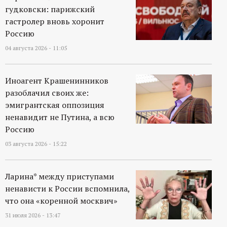
гудковски: парижский
гастролер вновь хоронит
Россию
04 августа 2026 - 11:05
Иноагент Крашенинников
разоблачил своих же:
эмигрантская оппозиция
ненавидит не Путина, а всю
Россию
03 августа 2026 - 15:22
Ларина* между приступами
ненависти к России вспомнила,
что она «коренной москвич»
31 июля 2026 - 13:47