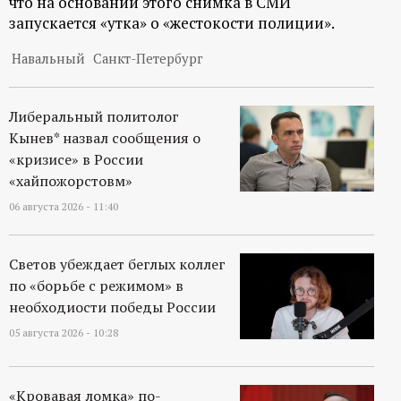
что на основании этого снимка в СМИ
р
запускается «утка» о «жестокости полиции».
т
Навальный
Санкт-Петербург
а
Либеральный политолог
л
Кынев* назвал сообщения о
«кризисе» в России
«хайпожорстовм»
06 августа 2026 - 11:40
Светов убеждает беглых коллег
по «борьбе с режимом» в
необходиости победы России
05 августа 2026 - 10:28
«Кровавая ломка» по-