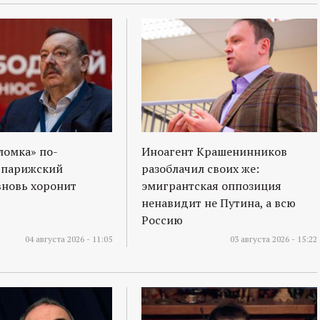
ломка» по-
Иноагент Крашенинников
 парижский
разоблачил своих же:
вновь хоронит
эмигрантская оппозиция
ненавидит не Путина, а всю
Россию
04 августа 2026 - 11:05
03 августа 2026 - 15:22