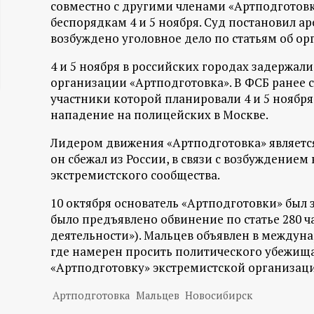
совместно с другими членами «Артподготов
ц
беспорядкам 4 и 5 ноября. Суд постановил а
возбуждено уголовное дело по статьям об о
и
4 и 5 ноября в российских городах задержал
организации «Артподготовка». В ФСБ ранее 
о
участники которой планировали 4 и 5 нояб
нападение на полицейских в Москве.
н
Лидером движения «Артподготовка» является
н
он сбежал из России, в связи с возбуждением
экстремистского сообщества.
ы
10 октября основатель «Артподготовки» был
й
было предъявлено обвинение по статье 280 ч
деятельности»). Мальцев объявлен в междун
п
где намерен просить политического убежища
«Артподготовку» экстремистской организац
о
Артподготовка
Мальцев
Новосибирск