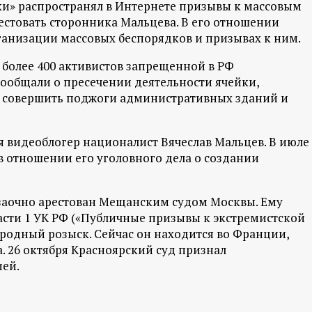
ки» распространял в Интернете призывы к массовым
рестовать сторонника Мальцева. В его отношении
рганизации массовых беспорядков и призывах к ним.
и более 400 активистов запрещенной в РФ
сообщали о пресечении деятельности ячейки,
ря совершить поджоги административных зданий и
 видеоблогер националист Вячеслав Мальцев. В июле
 в отношении его уголовного дела о создании
 заочно арестован Мещанским судом Москвы. Ему
асти 1 УК РФ («Публичные призывы к экстремистской
ародный розыск. Сейчас он находится во Франции,
. 26 октября Красноярский суд признал
ией.