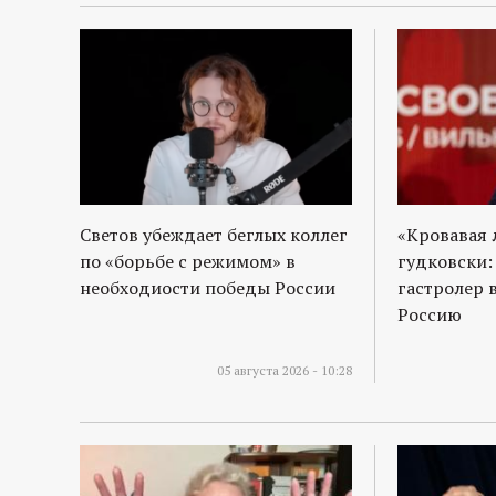
р
т
а
л
Светов убеждает беглых коллег
«Кровавая 
по «борьбе с режимом» в
гудковски:
необходиости победы России
гастролер 
Россию
05 августа 2026 - 10:28