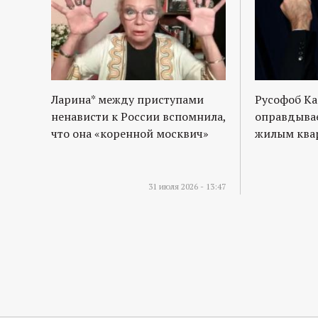
Ларина* между приступами
Русофоб Ка
ненависти к России вспомнила,
оправдывае
что она «коренной москвич»
жилым квар
31 июля 2026 - 13:47