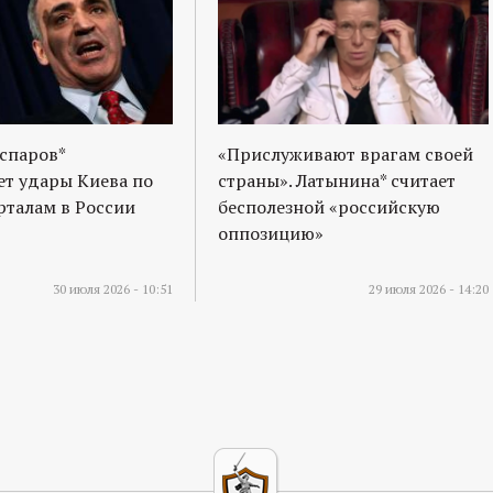
спаров*
«Прислуживают врагам своей
т удары Киева по
страны». Латынина* считает
талам в России
бесполезной «российскую
оппозицию»
30 июля 2026 - 10:51
29 июля 2026 - 14:20