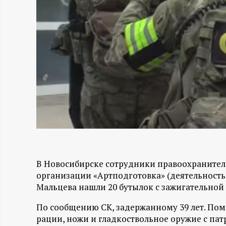
Н
-
и
н
ф
о
В Новосибирске сотрудники правоохранител
р
организации «Артподготовка» (деятельность 
Мальцева нашли 20 бутылок с зажигательной
м
По сообщению СК, задержанному 39 лет. Пом
а
рации, ножи и гладкоствольное оружие с пат