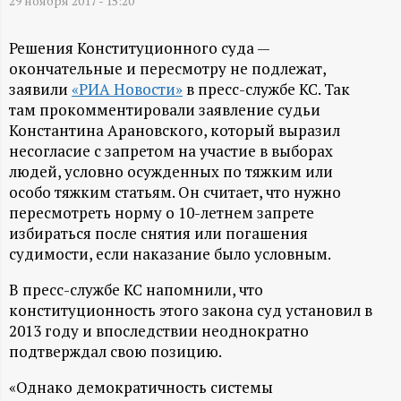
А
29 ноября 2017 - 15:20
Н
Решения Конституционного суда —
окончательные и пересмотру не подлежат,
-
заявили
«РИА Новости»
в пресс-службе КС. Так
там прокомментировали заявление судьи
и
Константина Арановского, который выразил
несогласие с запретом на участие в выборах
н
людей, условно осужденных по тяжким или
особо тяжким статьям. Он считает, что нужно
ф
пересмотреть норму о 10-летнем запрете
избираться после снятия или погашения
о
судимости, если наказание было условным.
В пресс-службе КС напомнили, что
р
конституционность этого закона суд установил в
2013 году и впоследствии неоднократно
м
подтверждал свою позицию.
а
«Однако демократичность системы