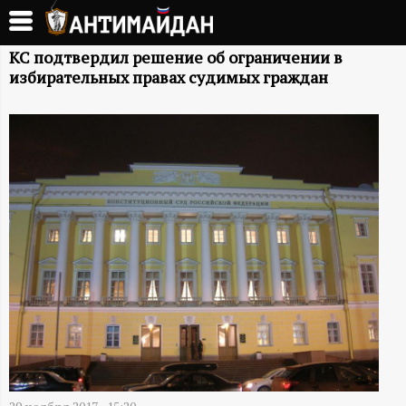
Перейти
к
А
основному
КС подтвердил решение об ограничении в
избирательных правах судимых граждан
содержанию
Н
Т
И
М
А
Й
Д