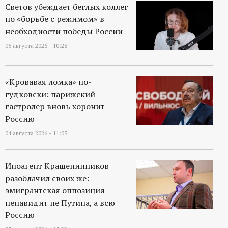
р
Светов убеждает беглых коллег
по «борьбе с режимом» в
т
необходиости победы России
05 августа 2026 - 10:28
а
л
«Кровавая ломка» по-
гудковски: парижский
гастролер вновь хоронит
Россию
04 августа 2026 - 11:05
Иноагент Крашенинников
разоблачил своих же:
эмигрантская оппозиция
ненавидит не Путина, а всю
Россию