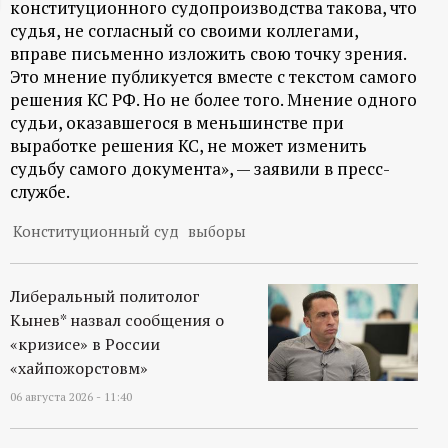
конституционного судопроизводства такова, что
ц
судья, не согласный со своими коллегами,
вправе письменно изложить свою точку зрения.
и
Это мнение публикуется вместе с текстом самого
решения КС РФ. Но не более того. Мнение одного
о
судьи, оказавшегося в меньшинстве при
выработке решения КС, не может изменить
н
судьбу самого документа», — заявили в пресс-
службе.
н
Конституционный суд
выборы
ы
Либеральный политолог
й
Кынев* назвал сообщения о
«кризисе» в России
п
«хайпожорстовм»
06 августа 2026 - 11:40
о