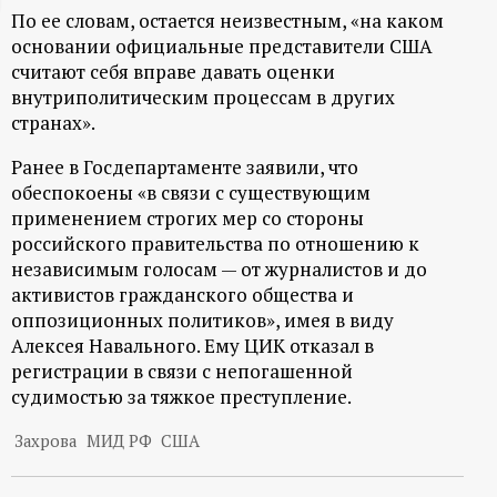
По ее словам, остается неизвестным, «на каком
ц
основании официальные представители США
считают себя вправе давать оценки
и
внутриполитическим процессам в других
странах».
о
Ранее в Госдепартаменте заявили, что
н
обеспокоены «в связи с существующим
применением строгих мер со стороны
н
российского правительства по отношению к
независимым голосам — от журналистов и до
ы
активистов гражданского общества и
оппозиционных политиков», имея в виду
Алексея Навального. Ему ЦИК отказал в
й
регистрации в связи с непогашенной
судимостью за тяжкое преступление.
п
Захрова
МИД РФ
США
о