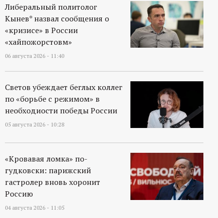
р
Либеральный политолог
Кынев* назвал сообщения о
т
«кризисе» в России
«хайпожорстовм»
а
06 августа 2026 - 11:40
л
Светов убеждает беглых коллег
по «борьбе с режимом» в
необходиости победы России
05 августа 2026 - 10:28
«Кровавая ломка» по-
гудковски: парижский
гастролер вновь хоронит
Россию
04 августа 2026 - 11:05