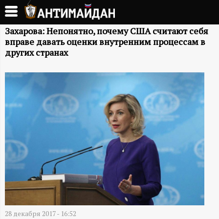
Перейти
к
А
основному
Захарова: Непонятно, почему США считают себя
вправе давать оценки внутренним процессам в
содержанию
Н
других странах
Т
И
М
А
Й
Д
28 декабря 2017 - 16:52