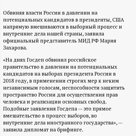
А
Н
Обвиняя власти России в давлении на
потенциальных кандидатов в президенты, США
напрямую вмешиваются в выборный процесс и
-
внутренние дела нашей страны, заявила
официальный представитель МИД РФ Мария
и
Захарова.
н
«На днях Госдеп обвинил российское
правительство в давлении на потенциальных
ф
кандидатов на выборах президента России в
2018 году, в применении строгих мер к неким
о
независимым голосам, неспособности защитить
пространство России для осуществления прав
р
человека и реализации основных свобод.
Подобные заявления Госдепа — это прямое
м
вмешательство в процесс выборов, во
внутренние дела иностранного государства», —
а
заявила дипломат на брифинге.