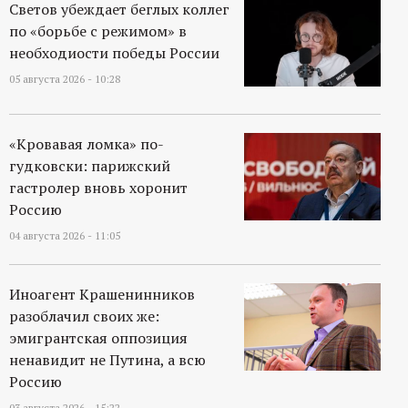
р
Светов убеждает беглых коллег
по «борьбе с режимом» в
т
необходиости победы России
05 августа 2026 - 10:28
а
л
«Кровавая ломка» по-
гудковски: парижский
гастролер вновь хоронит
Россию
04 августа 2026 - 11:05
Иноагент Крашенинников
разоблачил своих же:
эмигрантская оппозиция
ненавидит не Путина, а всю
Россию
03 августа 2026 - 15:22