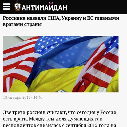
Перейти
к
А
основному
Россияне назвали США, Украину и ЕС главными
врагами страны
содержанию
Н
Т
И
М
А
Й
10 января 2018 - 14:46
Д
Две трети россиян считают, что сегодня у России
есть враги. Между тем доля думающих так
респондентов снизилась с сентября 2015 года на