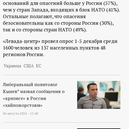
оснований для опасений больше у России (57%),
ц
чем у стран Запада, входящих в блок НАТО (41%).
Остальные полагают, что опасения
и
безосновательны как со стороны России (30%),
так и со стороны стран НАТО (49%).
о
«Левада-центр» провел опрос 1-5 декабря среди
1600 человек из 137 населенных пунктов 48
н
регионов России.
н
Украина
США
ЕС
ы
Либеральный политолог
й
Кынев* назвал сообщения о
«кризисе» в России
п
«хайпожорстовм»
06 августа 2026 - 11:40
о