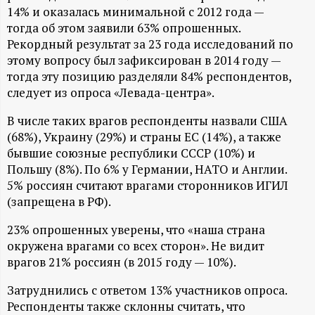
А
14% и оказалась минимальной с 2012 года —
тогда об этом заявили 63% опрошенных.
Н
Рекордный результат за 23 года исследований по
этому вопросу был зафиксирован в 2014 году —
-
тогда эту позицию разделяли 84% респондентов,
следует из опроса «Левада-центра».
и
В числе таких врагов респонденты назвали США
н
(68%), Украину (29%) и страны ЕС (14%), а также
бывшие союзные республики СССР (10%) и
ф
Польшу (8%). По 6% у Германии, НАТО и Англии.
5% россиян считают врагами сторонников ИГИЛ
о
(запрещена в РФ).
23% опрошенных уверены, что «наша страна
р
окружена врагами со всех сторон». Не видит
врагов 21% россиян (в 2015 году — 10%).
м
Затруднились с ответом 13% участников опроса.
а
Респонденты также склонны считать, что