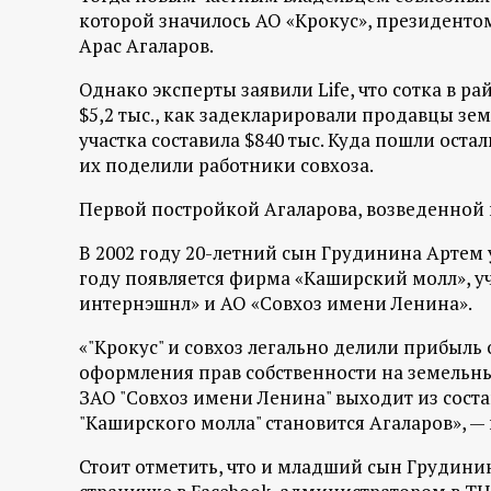
которой значилось АО «Крокус», президенто
Арас Агаларов.
Однако эксперты заявили
Life
, что сотка в р
$5,2 тыс., как задекларировали продавцы зем
участка составила $840 тыс. Куда пошли оста
их поделили работники совхоза.
Первой постройкой Агаларова, возведенной 
В 2002 году 20-летний сын Грудинина Артем у
году появляется фирма «Каширский молл», у
интернэшнл» и АО «Совхоз имени Ленина».
«"Крокус" и совхоз легально делили прибыль 
оформления прав собственности на земельный 
ЗАО "Совхоз имени Ленина" выходит из сост
"Каширского молла" становится Агаларов», — 
Стоит отметить, что и младший сын Грудинин