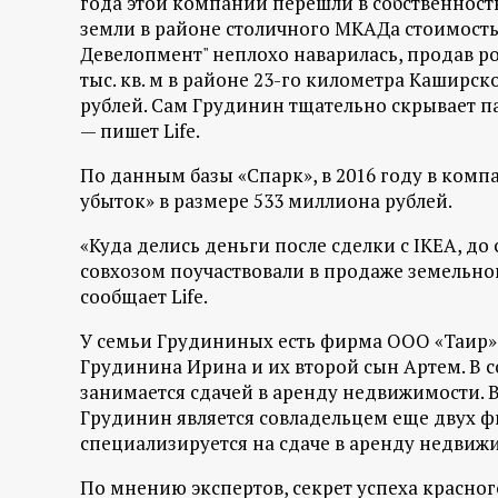
года этой компании перешли в собственность 
р
земли в районе столичного МКАДа стоимостью
Девелопмент" неплохо наварилась, продав ро
т
тыс. кв. м в районе 23-го километра Каширс
рублей. Сам Грудинин тщательно скрывает п
а
— пишет Life.
л
По данным базы «Спарк», в 2016 году в ком
убыток» в размере 533 миллиона рублей.
«Куда делись деньги после сделки с IKEA, до
совхозом поучаствовали в продаже земельного 
сообщает Life.
У семьи Грудининых есть фирма ООО «Таир» 
Грудинина Ирина и их второй сын Артем. В с
занимается сдачей в аренду недвижимости. 
Грудинин является совладельцем еще двух ф
специализируется на сдаче в аренду недвиж
По мнению экспертов, секрет успеха красног