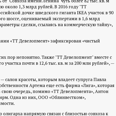
от "Совхоза имени Ленина" чуть более 82 тыс. кв. м
 около 1,3 млрд рублей. В 2016 году "ТТ
ссийской дочке шведского гиганта IKEA участок в 90
кого шоссе, оцениваемый экспертами в 1,6 млрд
араметры сделки, ссылаясь на коммерческую тайну»,
пании «TT Девелопмент» зафиксирован «чистый
 сих пор непонятно. Также "TT Девелопмент" вместе с
участка почти в 12,6 тыс. кв. м за 200 млн рублей», —
— салон красоты, которым владеет супруга Павла
обственности Артема еще есть фирма «Лига», которая
В свою очередь, помимо «ТТ Девелопмента», Антон
ирм. Одна из них, ООО «Облинвестком»,
имости.
о олигарха напрямую связан с близостью совхоза к