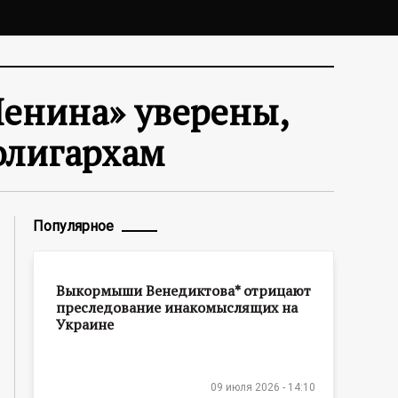
енина» уверены,
олигархам
Популярное
Выкормыши Венедиктова* отрицают
преследование инакомыслящих на
Украине
09 июля 2026 - 14:10