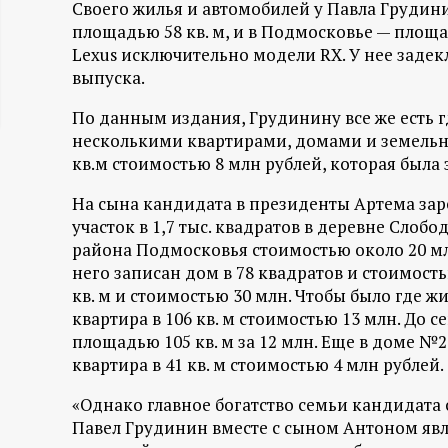
Своего жилья и автомобилей у Павла Грудини
ц
площадью 58 кв. м, и в Подмосковье — площ
Lexus исключительно модели RX. У нее заде
и
выпуска.
По данным издания, Грудинину все же есть гд
о
несколькими квартирами, домами и земельн
кв.м стоимостью 8 млн рублей, которая была 
н
На сына кандидата в президенты Артема зар
н
участок в 1,7 тыс. квадратов в деревне Слоб
района Подмосковья стоимостью около 20 млн
ы
него записан дом в 78 квадратов и стоимость
кв. м и стоимостью 30 млн. Чтобы было где жи
й
квартира в 106 кв. м стоимостью 13 млн. До с
площадью 105 кв. м за 12 млн. Еще в доме 
п
квартира в 41 кв. м стоимостью 4 млн рублей.
«Однако главное богатство семьи кандидата 
о
Павел Грудинин вместе с сыном Антоном яв