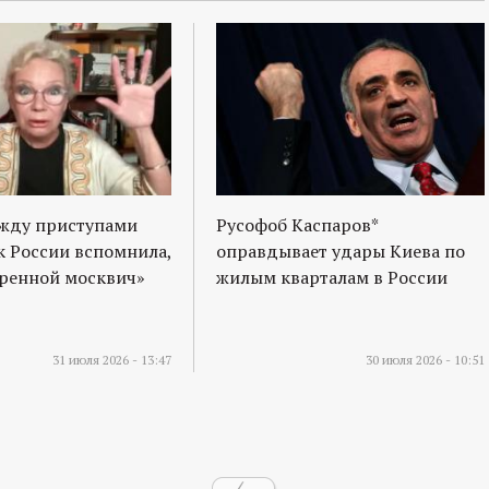
ежду приступами
Русофоб Каспаров*
к России вспомнила,
оправдывает удары Киева по
оренной москвич»
жилым кварталам в России
31 июля 2026 - 13:47
30 июля 2026 - 10:51