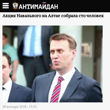
Перейти
к
А
основному
Акция Навального на Алтае собрала сто человек
содержанию
Н
Т
И
М
А
Й
Д
28 января 2018 - 13:52