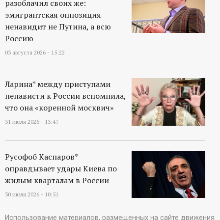
разоблачил своих же:
р
эмигрантская оппозиция
ненавидит не Путина, а всю
т
Россию
а
03 августа 2026 - 15:22
л
Ларина* между приступами
ненависти к России вспомнила,
что она «коренной москвич»
31 июля 2026 - 13:47
Русофоб Каспаров*
оправдывает удары Киева по
жилым кварталам в России
30 июля 2026 - 10:51
Использование материалов, размещенных на сайте движения